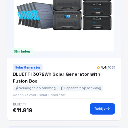
Slim laden
star
4,4
(103)
Solar Generator
BLUETTI 3072Wh Solar Generator with
Fusion Box
bolt
battery_charging_full
Vermogen op aanvraag
Capaciteit op aanvraag
Geschikt voor: Solar Generator
BLUETTI
arrow_forward
Bekijk
€11.819