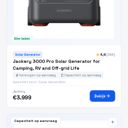
Slim laden
star
4,6
(264)
Solar Generator
Jackery 3000 Pro Solar Generator for
Camping, RV and Off-grid Life
bolt
battery_charging_full
Vermogen op aanvraag
Capaciteit op aanvraag
Geschikt voor: Solar Generator
Jackery
arrow_forward
Bekijk
€3.999
Capaciteit op aanvraag
add