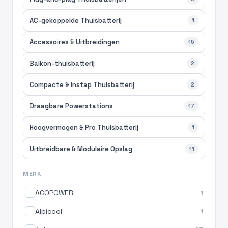
AC-gekoppelde Thuisbatterij
1
Accessoires & Uitbreidingen
15
Balkon-thuisbatterij
2
Compacte & Instap Thuisbatterij
2
Draagbare Powerstations
17
Hoogvermogen & Pro Thuisbatterij
1
Uitbreidbare & Modulaire Opslag
11
MERK
ACOPOWER
1
Alpicool
1