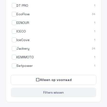
DT PRO
1
EcoFlow
34
EENOUR
1
ICECO
1
IceCove
1
Jackery
24
KEMIMOTO
1
Setpower
1
check_box_outline_blank
Alleen op voorraad
Filters wissen