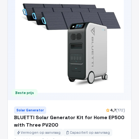
Beste prijs
star
4,7
(172)
Solar Generator
BLUETTI Solar Generator Kit for Home EP500
with Three PV200
bolt
battery_charging_full
Vermogen op aanvraag
Capaciteit op aanvraag