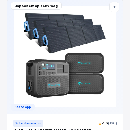
Capaciteit op aanvraag
add
Beste app
star
4,5
(126)
Solar Generator