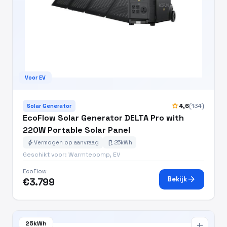
Voor EV
star
4,6
(134)
Solar Generator
EcoFlow Solar Generator DELTA Pro with
220W Portable Solar Panel
bolt
battery_charging_full
Vermogen op aanvraag
25kWh
Geschikt voor: Warmtepomp, EV
EcoFlow
arrow_forward
Bekijk
€3.799
25kWh
add