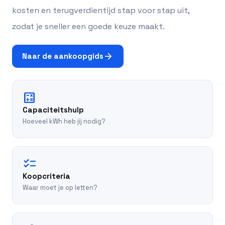
kosten en terugverdientijd stap voor stap uit,
zodat je sneller een goede keuze maakt.
arrow_forward
Naar de aankoopgids
calculate
Capaciteitshulp
Hoeveel kWh heb jij nodig?
checklist
Koopcriteria
Waar moet je op letten?