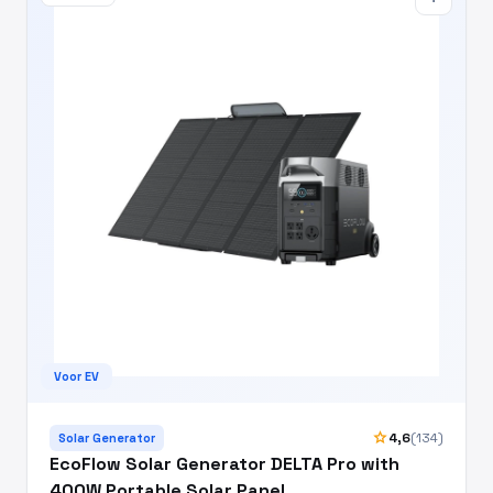
Voor EV
star
4,6
(134)
Solar Generator
EcoFlow Solar Generator DELTA Pro with
400W Portable Solar Panel