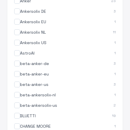
Anker
23
Ankersolix DE
3
Ankersolix EU
1
Ankersolix NL
11
Ankersolix US
1
AstroAI
1
beta-anker-de
3
beta-anker-eu
1
beta-anker-us
3
beta-ankersolix-nl
1
beta-ankersolix-us
2
BLUETTI
19
CHANGE MOORE
1