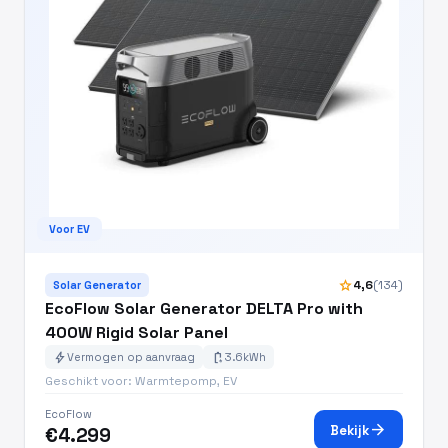
Voor EV
star
4,6
(134)
Solar Generator
EcoFlow Solar Generator DELTA Pro with
400W Rigid Solar Panel
bolt
battery_charging_full
Vermogen op aanvraag
3.6kWh
Geschikt voor: Warmtepomp, EV
EcoFlow
arrow_forward
Bekijk
€4.299