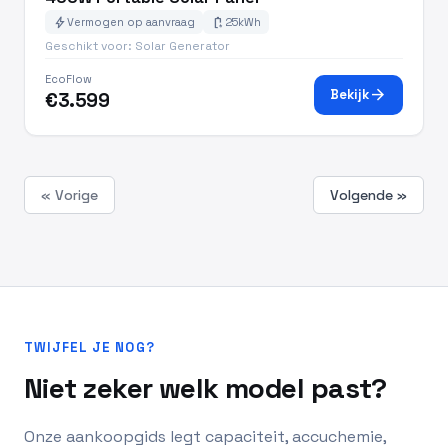
bolt
battery_charging_full
Vermogen op aanvraag
25kWh
Geschikt voor: Solar Generator
EcoFlow
arrow_forward
Bekijk
€3.599
« Vorige
Volgende »
TWIJFEL JE NOG?
Niet zeker welk model past?
Onze aankoopgids legt capaciteit, accuchemie,