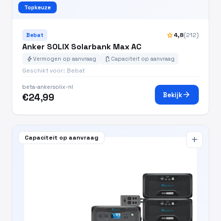
Topkeuze
star
4,8
(212)
Bebat
Anker SOLIX Solarbank Max AC
bolt
battery_charging_full
Vermogen op aanvraag
Capaciteit op aanvraag
Geschikt voor: Bebat
beta-ankersolix-nl
arrow_forward
Bekijk
€24,99
Capaciteit op aanvraag
add