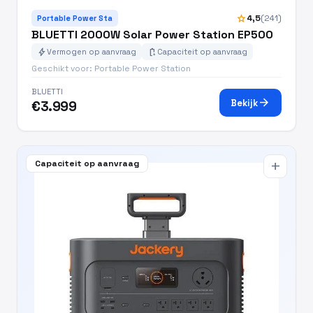
star
4,5
(241)
Portable Power Sta
BLUETTI 2000W Solar Power Station EP500
bolt
battery_charging_full
Vermogen op aanvraag
Capaciteit op aanvraag
Geschikt voor: Portable Power Station
BLUETTI
arrow_forward
Bekijk
€3.999
Capaciteit op aanvraag
add