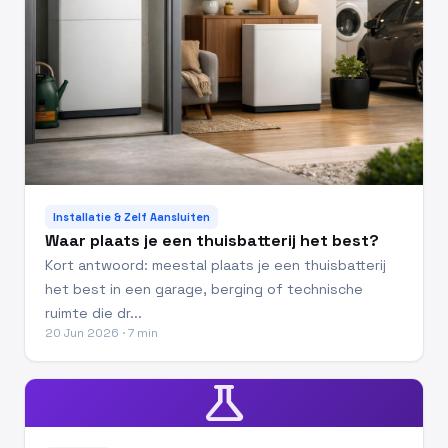
Installatie & Zelf Aansluiten
Waar plaats je een thuisbatterij het best?
Kort antwoord: meestal plaats je een thuisbatterij
het best in een garage, berging of technische
ruimte die dr...
20 Jun 2026 · 7 min
science