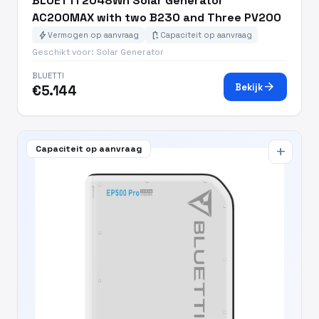
BLUETTI 2048Wh Solar Generator
AC200MAX with two B230 and Three PV200
bolt
battery_charging_full
Vermogen op aanvraag
Capaciteit op aanvraag
Geschikt voor: Solar Generator
BLUETTI
arrow_forward
Bekijk
€5.144
Capaciteit op aanvraag
add