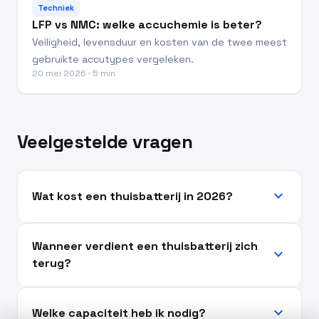
Techniek
LFP vs NMC: welke accuchemie is beter?
Veiligheid, levensduur en kosten van de twee meest
gebruikte accutypes vergeleken.
20 mei 2026 · 5 min
Veelgestelde vragen
expand_more
Wat kost een thuisbatterij in 2026?
Wanneer verdient een thuisbatterij zich
expand_more
terug?
expand_more
Welke capaciteit heb ik nodig?