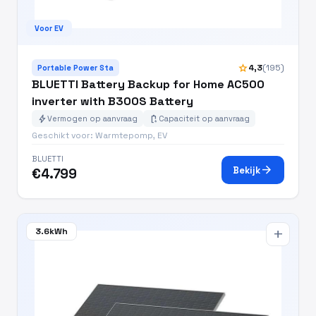
Voor EV
star
4,3
(195)
Portable Power Sta
BLUETTI Battery Backup for Home AC500
inverter with B300S Battery
bolt
battery_charging_full
Vermogen op aanvraag
Capaciteit op aanvraag
Geschikt voor: Warmtepomp, EV
BLUETTI
arrow_forward
Bekijk
€4.799
3.6kWh
add