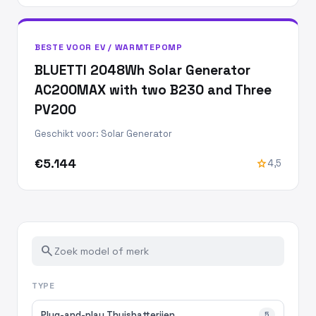
BESTE VOOR EV / WARMTEPOMP
BLUETTI 2048Wh Solar Generator
AC200MAX with two B230 and Three
PV200
Geschikt voor: Solar Generator
€5.144
star
4,5
search
TYPE
Plug-and-play Thuisbatterijen
5