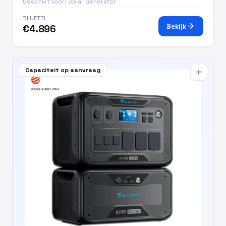
Geschikt voor: Solar Generator
BLUETTI
arrow_forward
Bekijk
€4.896
Capaciteit op aanvraag
add