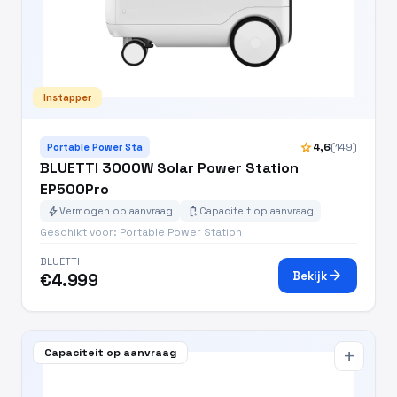
Instapper
star
4,6
(149)
Portable Power Sta
BLUETTI 3000W Solar Power Station
EP500Pro
bolt
battery_charging_full
Vermogen op aanvraag
Capaciteit op aanvraag
Geschikt voor: Portable Power Station
BLUETTI
arrow_forward
Bekijk
€4.999
Capaciteit op aanvraag
add