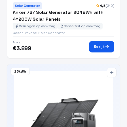
star
4,8
(212)
Solar Generator
Anker 767 Solar Generator 2048Wh with
4*200W Solar Panels
bolt
battery_charging_full
Vermogen op aanvraag
Capaciteit op aanvraag
Geschikt voor: Solar Generator
Anker
arrow_forward
Bekijk
€3.899
25kWh
add