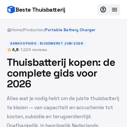
account_circle
menu
Beste Thuisbatterij
home
Home
/
Producten
/
Portable Battery Charger
AANKOOPGIDS · BIJGEWERKT JUNI 2026
star
4,8
· 1.224 reviews
Thuisbatterij kopen: de
complete gids voor
2026
Alles wat je nodig hebt om de juiste thuisbatterij
te kiezen — van capaciteit en accuchemie tot
kosten, subsidie en terugverdientijd.
Onafhankelijk, in begrijpelijk Nederlands.