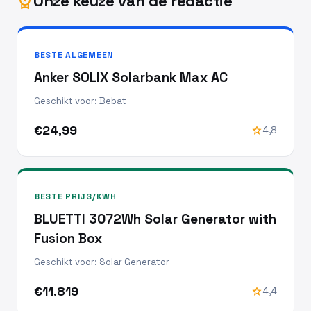
Onze keuze van de redactie
workspace_premium
BESTE ALGEMEEN
Anker SOLIX Solarbank Max AC
Geschikt voor: Bebat
€24,99
star
4,8
BESTE PRIJS/KWH
BLUETTI 3072Wh Solar Generator with
Fusion Box
Geschikt voor: Solar Generator
€11.819
star
4,4