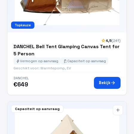
Topkeuze
star
4,5
(241)
DANCHEL Bell Tent Glamping Canvas Tent for
5 Person
bolt
battery_charging_full
Vermogen op aanvraag
Capaciteit op aanvraag
Geschikt voor: Warmtepomp, EV
DANCHEL
arrow_forward
Bekijk
€649
Capaciteit op aanvraag
add