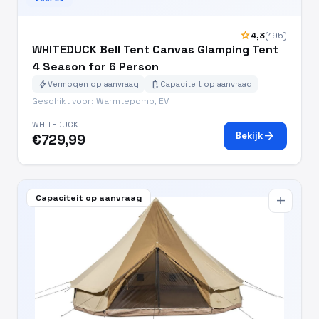
star
4,3
(195)
WHITEDUCK Bell Tent Canvas Glamping Tent
4 Season for 6 Person
bolt
battery_charging_full
Vermogen op aanvraag
Capaciteit op aanvraag
Geschikt voor: Warmtepomp, EV
WHITEDUCK
arrow_forward
Bekijk
€729,99
Capaciteit op aanvraag
add