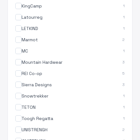
KingCamp
1
Latourreg
1
LETKIND
1
Marmot
2
MC
1
Mountain Hardwear
3
REI Co-op
5
Sierra Designs
3
Snowtrekker
1
TETON
1
Toogh Regatta
1
UNISTRENGH
2