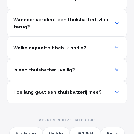
Wanneer verdient een thuisbatterij zich
expand_more
terug?
expand_more
Welke capaciteit heb ik nodig?
expand_more
Is een thuisbatterij veilig?
expand_more
Hoe lang gaat een thuisbatterij mee?
MERKEN IN DEZE CATEGORIE
Big Agnes
Caddis
DANCHEL
Kelty