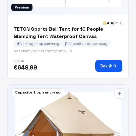
Premium
star
4,4
(218)
TETON Sports Bell Tent for 10 People
Glamping Tent Waterproof Canvas
bolt
battery_charging_full
Vermogen op aanvraag
Capaciteit op aanvraag
Geschikt voor: Warmtepomp, EV
TETON
arrow_forward
Bekijk
€649,99
Capaciteit op aanvraag
add