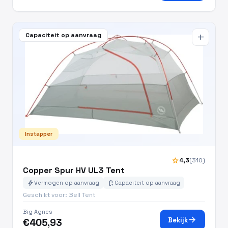
Capaciteit op aanvraag
add
Instapper
star
4,3
(310)
Copper Spur HV UL3 Tent
bolt
battery_charging_full
Vermogen op aanvraag
Capaciteit op aanvraag
Geschikt voor: Bell Tent
Big Agnes
arrow_forward
Bekijk
€405,93