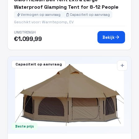
Waterproof Glamping Tent for 8-12 People
bolt
battery_charging_full
Vermogen op aanvraag
Capaciteit op aanvraag
Geschikt voor: Warmtepomp, EV
UNISTRENGH
arrow_forward
Bekijk
€1.099,99
Capaciteit op aanvraag
add
Beste prijs