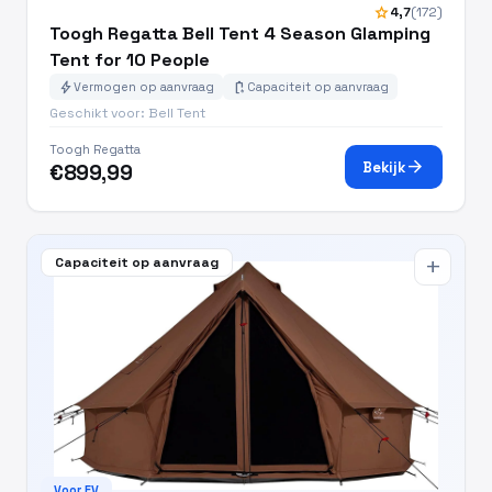
star
4,7
(172)
Toogh Regatta Bell Tent 4 Season Glamping
Tent for 10 People
bolt
battery_charging_full
Vermogen op aanvraag
Capaciteit op aanvraag
Geschikt voor: Bell Tent
Toogh Regatta
arrow_forward
Bekijk
€899,99
Capaciteit op aanvraag
add
Voor EV