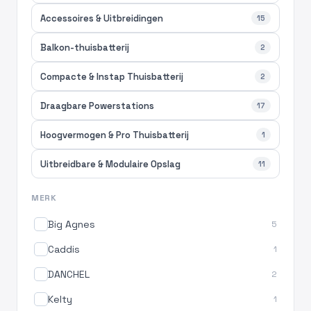
Accessoires & Uitbreidingen
15
Balkon-thuisbatterij
2
Compacte & Instap Thuisbatterij
2
Draagbare Powerstations
17
Hoogvermogen & Pro Thuisbatterij
1
Uitbreidbare & Modulaire Opslag
11
MERK
Big Agnes
5
Caddis
1
DANCHEL
2
Kelty
1