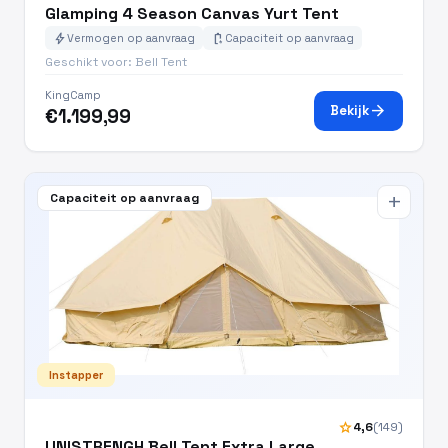
Glamping 4 Season Canvas Yurt Tent
bolt
battery_charging_full
Vermogen op aanvraag
Capaciteit op aanvraag
Geschikt voor: Bell Tent
KingCamp
arrow_forward
Bekijk
€1.199,99
Capaciteit op aanvraag
add
Instapper
star
4,6
(149)
UNISTRENGH Bell Tent Extra Large