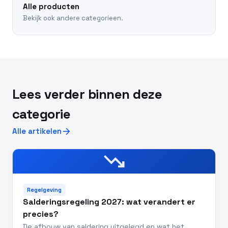
Alle producten
Bekijk ook andere categorieen.
Lees verder binnen deze
categorie
arrow_forward
Alle artikelen
trending_down
Regelgeving
Salderingsregeling 2027: wat verandert er
precies?
De afbouw van saldering uitgelegd en wat het