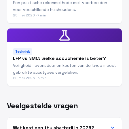
Een praktische rekenmethode met voorbeelden
voor verschillende huishoudens.
28 mei 2026 · 7 min
science
Techniek
LFP vs NMC: welke accuchemie is beter?
Veiligheid, levensduur en kosten van de twee meest
gebruikte accutypes vergeleken.
20 mei 2026 · 5 min
Veelgestelde vragen
expand_more
Wat kost een thuisbatterij in 2026?