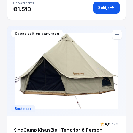
Snowtrekker
arrow_forward
Bekijk
€1.510
Capaciteit op aanvraag
add
Beste app
star
4,5
(126)
KingCamp Khan Bell Tent for 6 Person