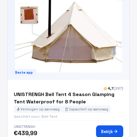
Beste app
star
4,7
(287)
UNISTRENGH Bell Tent 4 Season Glamping
Tent Waterproof for 8 People
bolt
battery_charging_full
Vermogen op aanvraag
Capaciteit op aanvraag
Geschikt voor: Bell Tent
UNISTRENGH
arrow_forward
Bekijk
€439,99