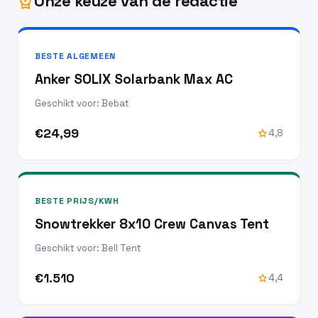
Onze keuze van de redactie
workspace_premium
BESTE ALGEMEEN
Anker SOLIX Solarbank Max AC
Geschikt voor: Bebat
€24,99
star
4,8
BESTE PRIJS/KWH
Snowtrekker 8x10 Crew Canvas Tent
Geschikt voor: Bell Tent
€1.510
star
4,4