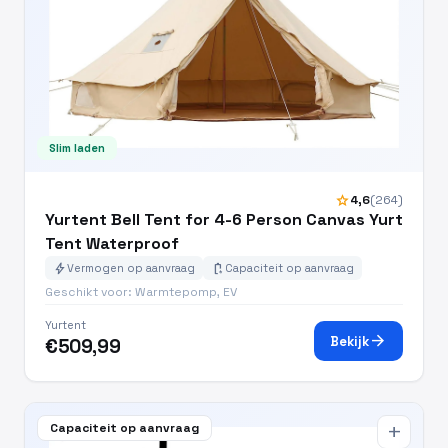
Slim laden
star
4,6
(264)
Yurtent Bell Tent for 4-6 Person Canvas Yurt
Tent Waterproof
bolt
battery_charging_full
Vermogen op aanvraag
Capaciteit op aanvraag
Geschikt voor: Warmtepomp, EV
Yurtent
arrow_forward
Bekijk
€509,99
Capaciteit op aanvraag
add