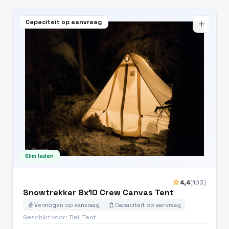
Capaciteit op aanvraag
add
Slim laden
star
4,4
(103)
Snowtrekker 8x10 Crew Canvas Tent
bolt
battery_charging_full
Vermogen op aanvraag
Capaciteit op aanvraag
Geschikt voor: Bell Tent