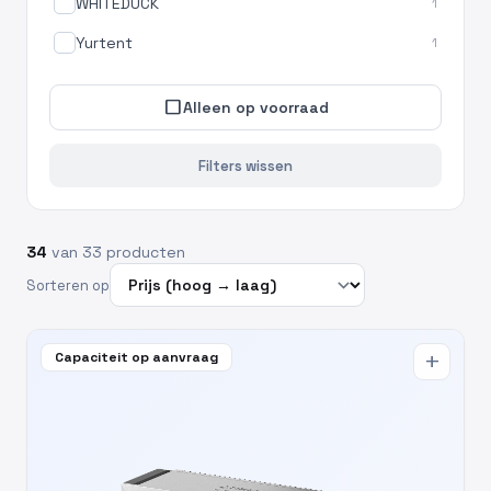
WHITEDUCK
1
Yurtent
1
check_box_outline_blank
Alleen op voorraad
Filters wissen
34
van 33 producten
Sorteren op
Capaciteit op aanvraag
add