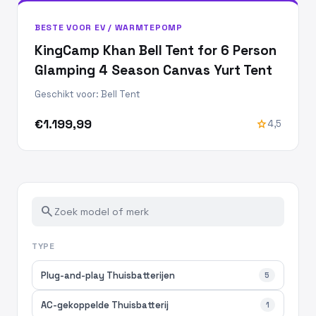
BESTE VOOR EV / WARMTEPOMP
KingCamp Khan Bell Tent for 6 Person
Glamping 4 Season Canvas Yurt Tent
Geschikt voor: Bell Tent
€1.199,99
star
4,5
search
TYPE
Plug-and-play Thuisbatterijen
5
AC-gekoppelde Thuisbatterij
1