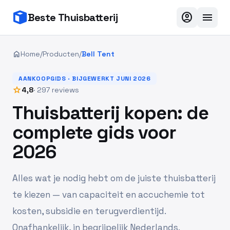
account_circle
menu
Beste Thuisbatterij
home
Home
/
Producten
/
Bell Tent
AANKOOPGIDS · BIJGEWERKT JUNI 2026
star
4,8
· 297 reviews
Thuisbatterij kopen: de
complete gids voor
2026
Alles wat je nodig hebt om de juiste thuisbatterij
te kiezen — van capaciteit en accuchemie tot
kosten, subsidie en terugverdientijd.
Onafhankelijk, in begrijpelijk Nederlands.