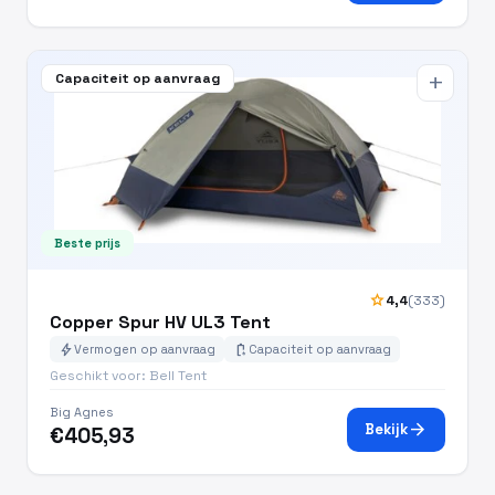
Capaciteit op aanvraag
add
Beste prijs
star
4,4
(333)
Copper Spur HV UL3 Tent
bolt
battery_charging_full
Vermogen op aanvraag
Capaciteit op aanvraag
Geschikt voor: Bell Tent
Big Agnes
arrow_forward
Bekijk
€405,93