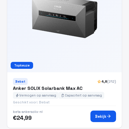
Topkeuze
star
4,8
(212)
Bebat
Anker SOLIX Solarbank Max AC
bolt
battery_charging_full
Vermogen op aanvraag
Capaciteit op aanvraag
Geschikt voor: Bebat
beta-ankersolix-nl
arrow_forward
Bekijk
€24,99