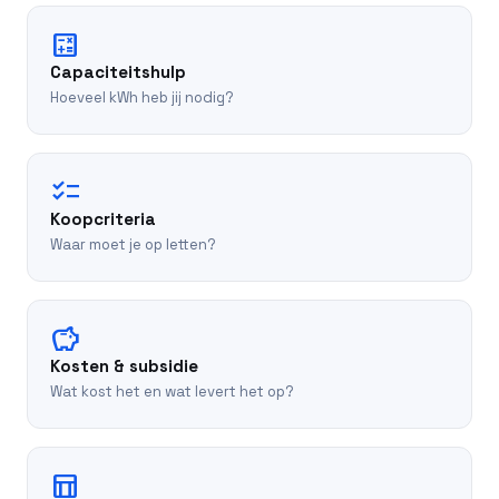
calculate
Capaciteitshulp
Hoeveel kWh heb jij nodig?
checklist
Koopcriteria
Waar moet je op letten?
savings
Kosten & subsidie
Wat kost het en wat levert het op?
table_chart