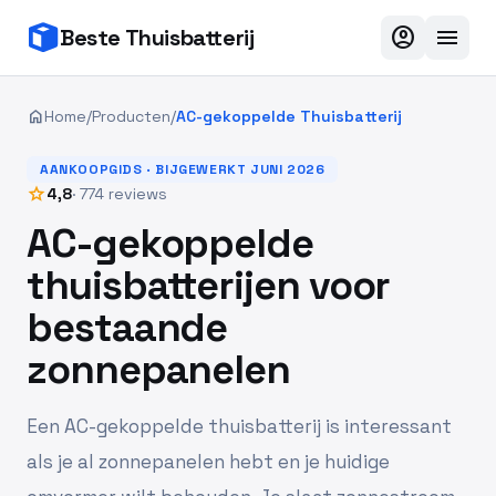
account_circle
menu
Beste Thuisbatterij
home
Home
/
Producten
/
AC-gekoppelde Thuisbatterij
AANKOOPGIDS · BIJGEWERKT JUNI 2026
star
4,8
· 774 reviews
AC-gekoppelde
thuisbatterijen voor
bestaande
zonnepanelen
Een AC-gekoppelde thuisbatterij is interessant
als je al zonnepanelen hebt en je huidige