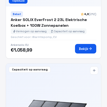
Topkeuze
star
4,8
(212)
Bebat
Anker SOLIX EverFrost 2 23L Elektrische
Koelbox + 100W Zonnepanelen
bolt
battery_charging_full
Vermogen op aanvraag
Capaciteit op aanvraag
Geschikt voor: Warmtepomp, EV
Ankersolix EU
arrow_forward
Bekijk
€1.058,99
Capaciteit op aanvraag
add