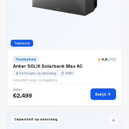
Topkeuze
star
4,8
(212)
Thuisbatterij
Anker SOLIX Solarbank Max AC
bolt
battery_charging_full
Vermogen op aanvraag
7kWh
Geschikt voor: Instappers
Anker
arrow_forward
Bekijk
€2.499
Capaciteit op aanvraag
add