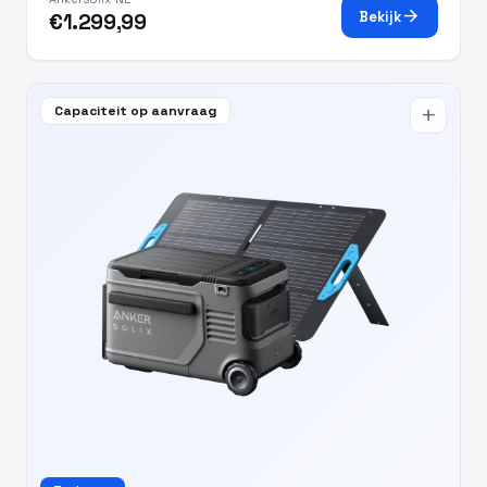
arrow_forward
Bekijk
€1.299,99
Capaciteit op aanvraag
add