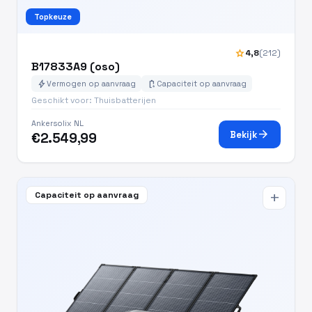
Topkeuze
star
4,8
(212)
B17833A9 (oso)
bolt
battery_charging_full
Vermogen op aanvraag
Capaciteit op aanvraag
Geschikt voor: Thuisbatterijen
Ankersolix NL
arrow_forward
Bekijk
€2.549,99
Capaciteit op aanvraag
add