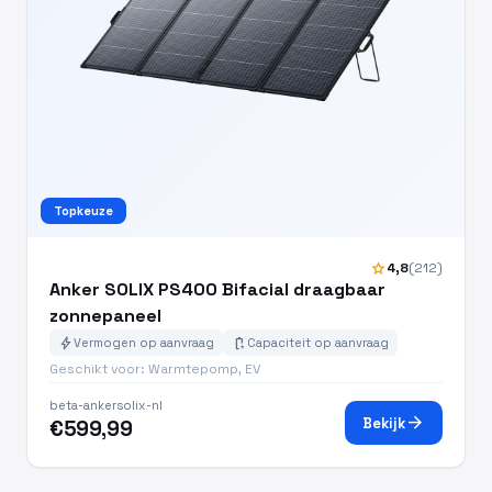
Topkeuze
star
4,8
(212)
Anker SOLIX PS400 Bifacial draagbaar
zonnepaneel
bolt
battery_charging_full
Vermogen op aanvraag
Capaciteit op aanvraag
Geschikt voor: Warmtepomp, EV
beta-ankersolix-nl
arrow_forward
Bekijk
€599,99