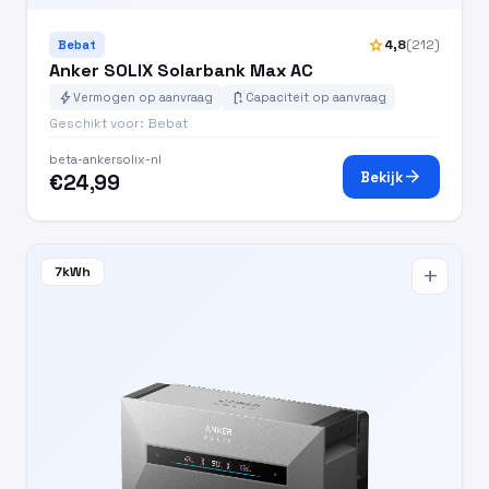
star
4,8
(212)
Bebat
Anker SOLIX Solarbank Max AC
bolt
battery_charging_full
Vermogen op aanvraag
Capaciteit op aanvraag
Geschikt voor: Bebat
beta-ankersolix-nl
arrow_forward
Bekijk
€24,99
7kWh
add