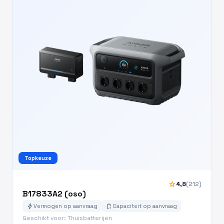
Topkeuze
star
4,8
(212)
B17833A2 (oso)
bolt
battery_charging_full
Vermogen op aanvraag
Capaciteit op aanvraag
Geschikt voor: Thuisbatterijen