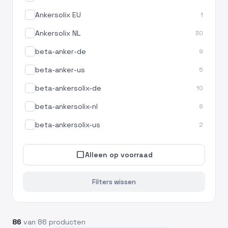
Ankersolix EU
1
Ankersolix NL
30
beta-anker-de
9
beta-anker-us
5
beta-ankersolix-de
10
beta-ankersolix-nl
8
beta-ankersolix-us
2
check_box_outline_blank
Alleen op voorraad
Filters wissen
86
van 86 producten