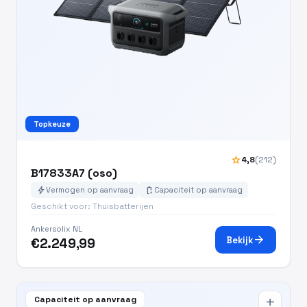
Topkeuze
star
4,8
(212)
B17833A7 (oso)
bolt
battery_charging_full
Vermogen op aanvraag
Capaciteit op aanvraag
Geschikt voor: Thuisbatterijen
Ankersolix NL
arrow_forward
Bekijk
€2.249,99
Capaciteit op aanvraag
add