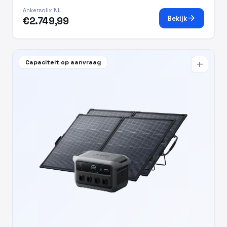
Ankersolix NL
arrow_forward
Bekijk
€2.749,99
Capaciteit op aanvraag
add