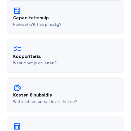
calculate
Capaciteitshulp
Hoeveel kWh heb jij nodig?
checklist
Koopcriteria
Waar moet je op letten?
savings
Kosten & subsidie
Wat kost het en wat levert het op?
table_chart