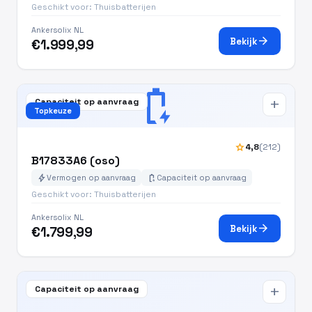
Geschikt voor: Thuisbatterijen
Ankersolix NL
arrow_forward
Bekijk
€1.999,99
battery_charging_full
Capaciteit op aanvraag
add
Topkeuze
star
4,8
(212)
B17833A6 (oso)
bolt
battery_charging_full
Vermogen op aanvraag
Capaciteit op aanvraag
Geschikt voor: Thuisbatterijen
Ankersolix NL
arrow_forward
Bekijk
€1.799,99
Capaciteit op aanvraag
add