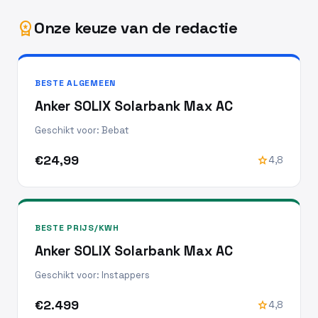
Onze keuze van de redactie
workspace_premium
BESTE ALGEMEEN
Anker SOLIX Solarbank Max AC
Geschikt voor: Bebat
€24,99
star
4,8
BESTE PRIJS/KWH
Anker SOLIX Solarbank Max AC
Geschikt voor: Instappers
€2.499
star
4,8