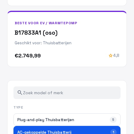
BESTE VOOR EV / WARMTEPOMP
B17833A1 (oso)
Geschikt voor: Thuisbatterijen
€2.749,99
star
4,8
search
TYPE
Plug-and-play Thuisbatterijen
5
AC-gekoppelde Thuisbatterij
1