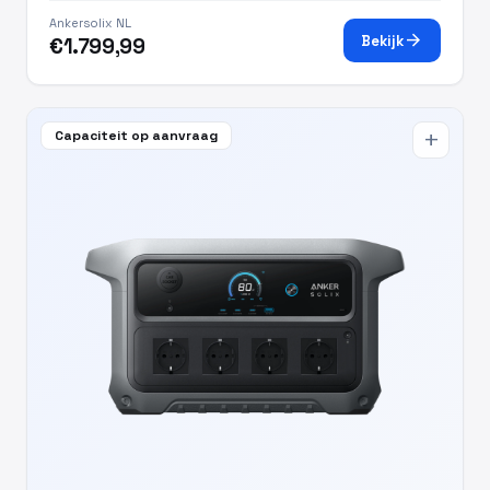
Ankersolix NL
arrow_forward
Bekijk
€1.799,99
Capaciteit op aanvraag
add