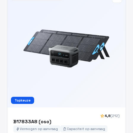
Topkeuze
star
4,8
(212)
B17833A8 (oso)
bolt
battery_charging_full
Vermogen op aanvraag
Capaciteit op aanvraag