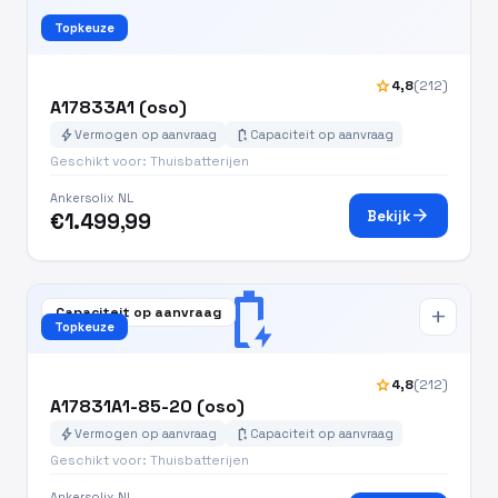
Topkeuze
star
4,8
(212)
A17833A1 (oso)
bolt
battery_charging_full
Vermogen op aanvraag
Capaciteit op aanvraag
Geschikt voor: Thuisbatterijen
Ankersolix NL
arrow_forward
Bekijk
€1.499,99
battery_charging_full
Capaciteit op aanvraag
add
Topkeuze
star
4,8
(212)
A17831A1-85-20 (oso)
bolt
battery_charging_full
Vermogen op aanvraag
Capaciteit op aanvraag
Geschikt voor: Thuisbatterijen
Ankersolix NL