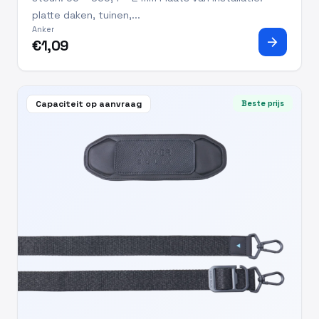
platte daken, tuinen,...
Anker
arrow_forward
€1,09
Capaciteit op aanvraag
Beste prijs