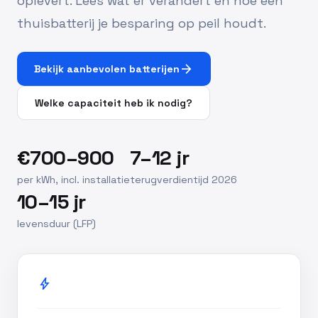
oplevert. Lees wat er verandert en hoe een
thuisbatterij je besparing op peil houdt.
arrow_forward
Bekijk aanbevolen batterijen
Welke capaciteit heb ik nodig?
€700–900
7–12 jr
per kWh, incl. installatie
terugverdientijd 2026
10–15 jr
levensduur (LFP)
bolt