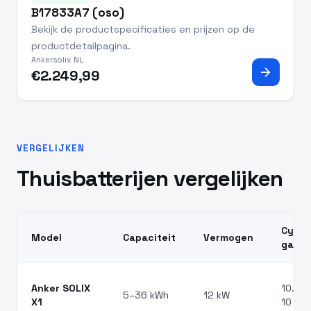
B17833A7 (oso)
Bekijk de productspecificaties en prijzen op de
productdetailpagina.
Ankersolix NL
arrow_forward
€2.249,99
VERGELIJKEN
Thuisbatterijen vergelijken
Cycli 
Model
Capaciteit
Vermogen
garan
Anker SOLIX
10.000
5–36 kWh
12 kW
X1
10 jr