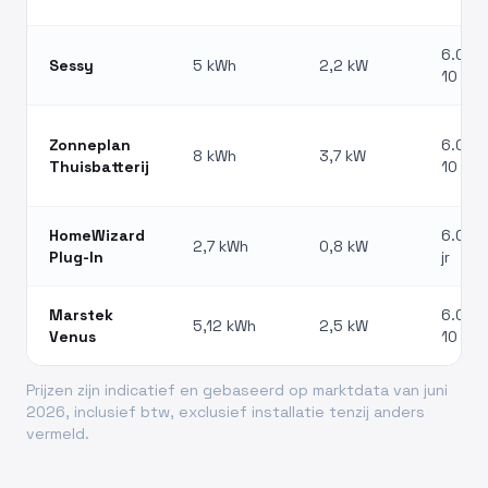
6.000 
Sessy
5 kWh
2,2 kW
10 jr
Zonneplan
6.000 
8 kWh
3,7 kW
Thuisbatterij
10 jr
HomeWizard
6.000 
2,7 kWh
0,8 kW
Plug-In
jr
Marstek
6.000 
5,12 kWh
2,5 kW
Venus
10 jr
Prijzen zijn indicatief en gebaseerd op marktdata van juni
2026, inclusief btw, exclusief installatie tenzij anders
vermeld.