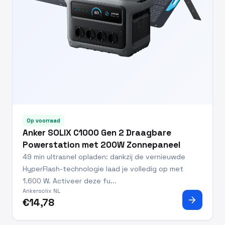
Op voorraad
Anker SOLIX C1000 Gen 2 Draagbare
Powerstation met 200W Zonnepaneel
49 min ultrasnel opladen: dankzij de vernieuwde
HyperFlash-technologie laad je volledig op met
1.600 W. Activeer deze fu...
Ankersolix NL
arrow_forward
€14,78