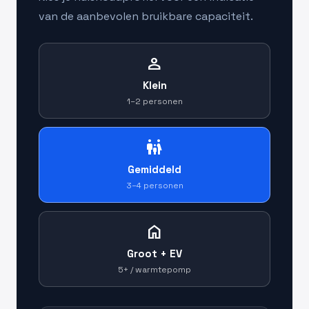
van de aanbevolen bruikbare capaciteit.
person
Klein
1–2 personen
family_restroom
Gemiddeld
3–4 personen
home
Groot + EV
5+ / warmtepomp