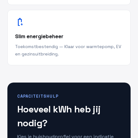
battery_charging_full
Slim energiebeheer
Toekomstbestendig — Klaar voor warmtepomp, EV
en gezinsuitbreiding.
CAPACITEITSHULP
Hoeveel kWh heb jij
nodig?
Kies je huishoudprofiel voor een indicatie