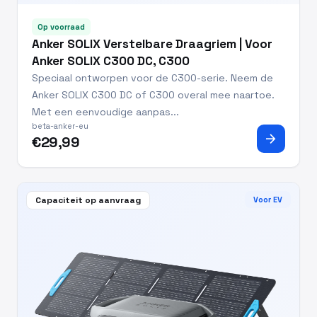
Op voorraad
Anker SOLIX Verstelbare Draagriem | Voor
Anker SOLIX C300 DC, C300
Speciaal ontworpen voor de C300-serie. Neem de
Anker SOLIX C300 DC of C300 overal mee naartoe.
Met een eenvoudige aanpas...
beta-anker-eu
arrow_forward
€29,99
Capaciteit op aanvraag
Voor EV