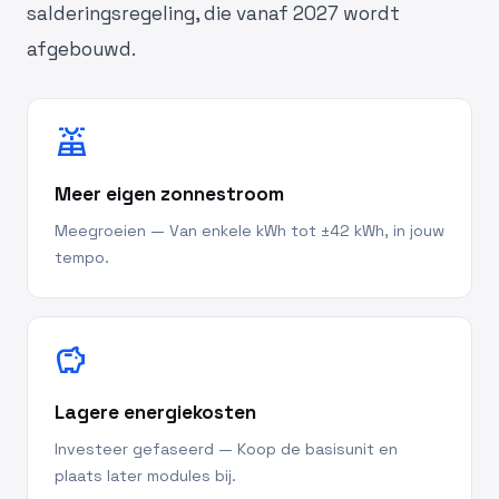
salderingsregeling, die vanaf 2027 wordt
afgebouwd.
solar_power
Meer eigen zonnestroom
Meegroeien — Van enkele kWh tot ±42 kWh, in jouw
tempo.
savings
Lagere energiekosten
Investeer gefaseerd — Koop de basisunit en
plaats later modules bij.