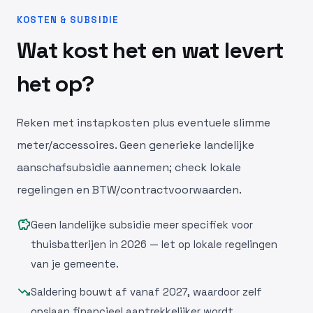
KOSTEN & SUBSIDIE
Wat kost het en wat levert
het op?
Reken met instapkosten plus eventuele slimme
meter/accessoires. Geen generieke landelijke
aanschafsubsidie aannemen; check lokale
regelingen en BTW/contractvoorwaarden.
savings
Geen landelijke subsidie meer specifiek voor
thuisbatterijen in 2026 — let op lokale regelingen
van je gemeente.
trending_down
Saldering bouwt af vanaf 2027, waardoor zelf
opslaan financieel aantrekkelijker wordt.