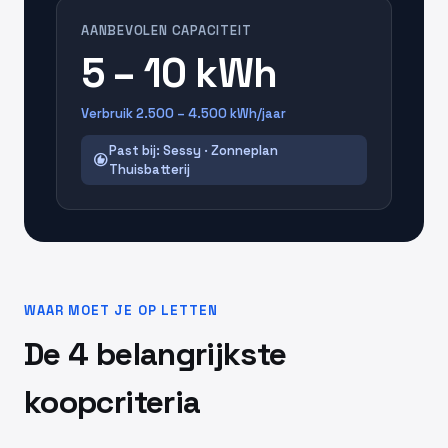
AANBEVOLEN CAPACITEIT
5 – 10 kWh
Verbruik 2.500 – 4.500 kWh/jaar
Past bij: Sessy · Zonneplan
recommend
Thuisbatterij
WAAR MOET JE OP LETTEN
De 4 belangrijkste
koopcriteria