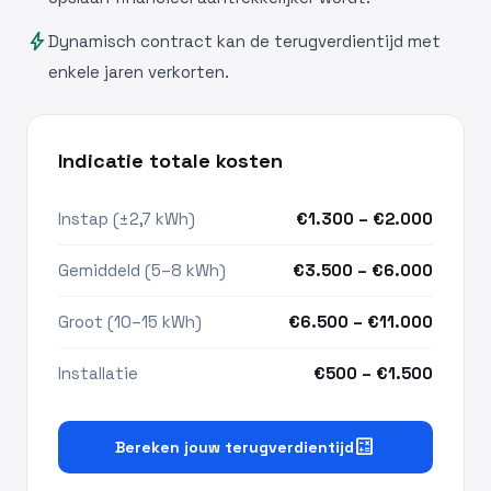
bolt
Dynamisch contract kan de terugverdientijd met
enkele jaren verkorten.
Indicatie totale kosten
Instap (±2,7 kWh)
€1.300 – €2.000
Gemiddeld (5–8 kWh)
€3.500 – €6.000
Groot (10–15 kWh)
€6.500 – €11.000
Installatie
€500 – €1.500
calculate
Bereken jouw terugverdientijd