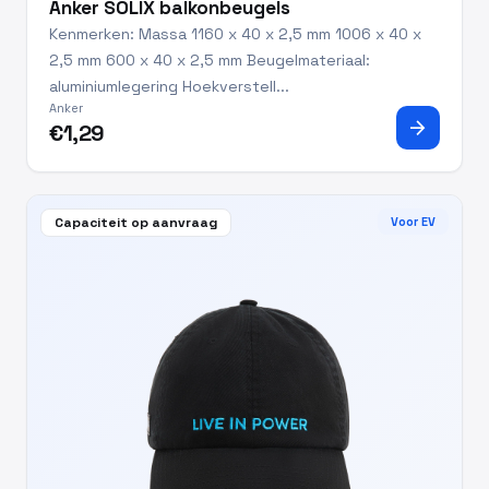
Anker SOLIX balkonbeugels
Kenmerken: Massa 1160 x 40 x 2,5 mm 1006 x 40 x
2,5 mm 600 x 40 x 2,5 mm Beugelmateriaal:
aluminiumlegering Hoekverstell...
Anker
arrow_forward
€1,29
Capaciteit op aanvraag
Voor EV