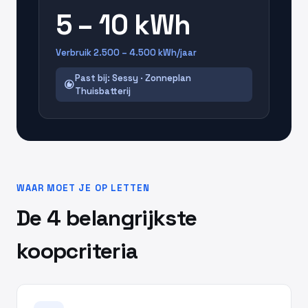
5 – 10 kWh
Verbruik 2.500 – 4.500 kWh/jaar
Past bij: Sessy · Zonneplan
recommend
Thuisbatterij
WAAR MOET JE OP LETTEN
De 4 belangrijkste
koopcriteria