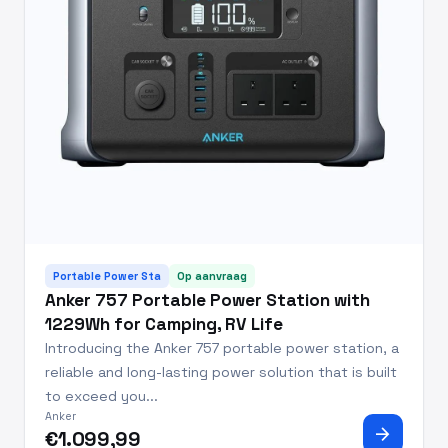
Portable Power Sta
Op aanvraag
Anker 757 Portable Power Station with
1229Wh for Camping, RV Life
Introducing the Anker 757 portable power station, a
reliable and long-lasting power solution that is built
to exceed you...
Anker
arrow_forward
€1.099,99