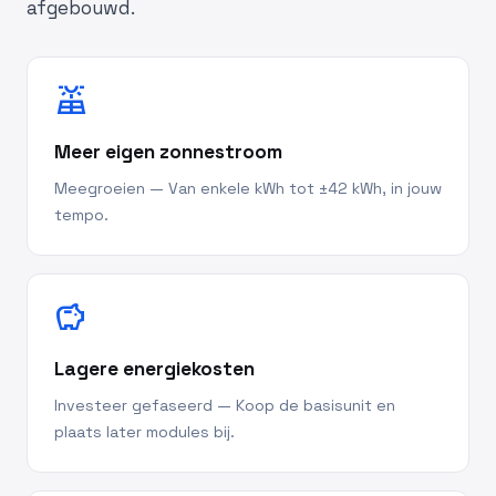
afgebouwd.
solar_power
Meer eigen zonnestroom
Meegroeien — Van enkele kWh tot ±42 kWh, in jouw
tempo.
savings
Lagere energiekosten
Investeer gefaseerd — Koop de basisunit en
plaats later modules bij.