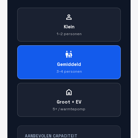
person
Klein
1–2 personen
family_restroom
Gemiddeld
3–4 personen
home
Groot + EV
5+ / warmtepomp
AANBEVOLEN CAPACITEIT