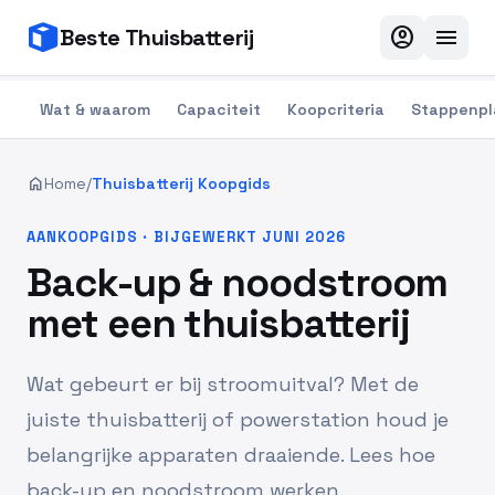
account_circle
menu
Beste Thuisbatterij
Wat & waarom
Capaciteit
Koopcriteria
Stappenpl
home
Home
/
Thuisbatterij Koopgids
AANKOOPGIDS · BIJGEWERKT JUNI 2026
Back-up & noodstroom
met een thuisbatterij
Wat gebeurt er bij stroomuitval? Met de
juiste thuisbatterij of powerstation houd je
belangrijke apparaten draaiende. Lees hoe
back-up en noodstroom werken.