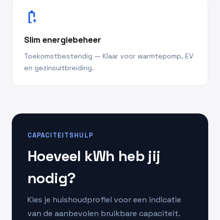
battery_charging_full
Slim energiebeheer
Toekomstbestendig — Klaar voor warmtepomp, EV
en gezinsuitbreiding.
CAPACITEITSHULP
Hoeveel kWh heb jij
nodig?
Kies je huishoudprofiel voor een indicatie
van de aanbevolen bruikbare capaciteit.