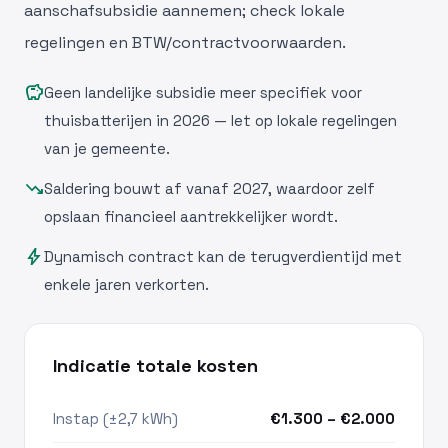
aanschafsubsidie aannemen; check lokale
regelingen en BTW/contractvoorwaarden.
savings
Geen landelijke subsidie meer specifiek voor
thuisbatterijen in 2026 — let op lokale regelingen
van je gemeente.
trending_down
Saldering bouwt af vanaf 2027, waardoor zelf
opslaan financieel aantrekkelijker wordt.
bolt
Dynamisch contract kan de terugverdientijd met
enkele jaren verkorten.
Indicatie totale kosten
Instap (±2,7 kWh)
€1.300 – €2.000