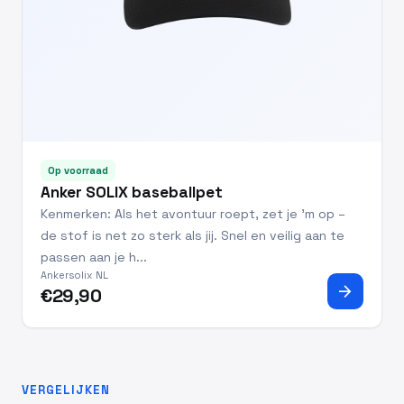
Op voorraad
Anker SOLIX baseballpet
Kenmerken: Als het avontuur roept, zet je 'm op –
de stof is net zo sterk als jij. Snel en veilig aan te
passen aan je h...
Ankersolix NL
arrow_forward
€29,90
VERGELIJKEN