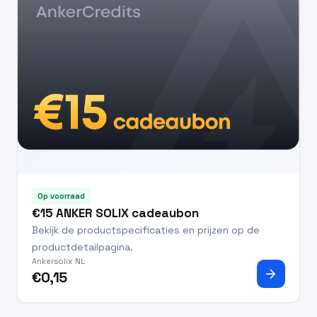
Op voorraad
€15 ANKER SOLIX cadeaubon
Bekijk de productspecificaties en prijzen op de
productdetailpagina.
Ankersolix NL
arrow_forward
€0,15