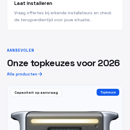
Laat installeren
Vraag offertes bij erkende installateurs en check
de terugverdientijd voor jouw situatie.
AANBEVOLEN
Onze topkeuzes voor 2026
arrow_forward
Alle producten
Capaciteit op aanvraag
Topkeuze