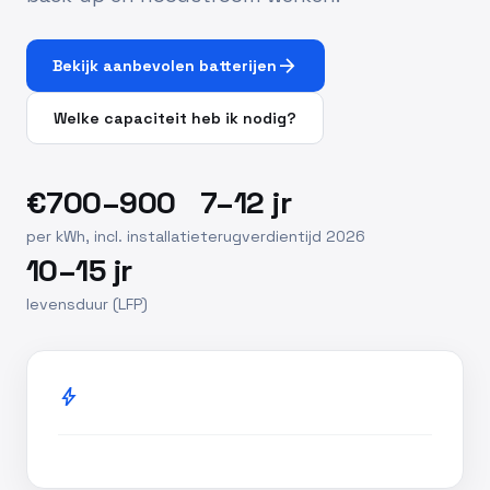
arrow_forward
Bekijk aanbevolen batterijen
Welke capaciteit heb ik nodig?
€700–900
7–12 jr
per kWh, incl. installatie
terugverdientijd 2026
10–15 jr
levensduur (LFP)
bolt