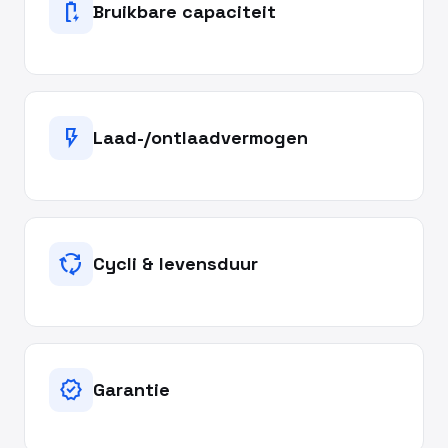
battery_charging_full
Bruikbare capaciteit
flash_on
Laad-/ontlaadvermogen
cycle
Cycli & levensduur
verified
Garantie