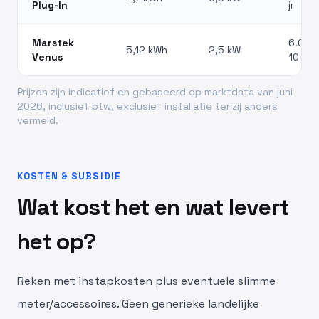
Plug-In
jr
Marstek
6.000 
5,12 kWh
2,5 kW
Venus
10 jr
Prijzen zijn indicatief en gebaseerd op marktdata van juni
2026, inclusief btw, exclusief installatie tenzij anders
vermeld.
KOSTEN & SUBSIDIE
Wat kost het en wat levert
het op?
Reken met instapkosten plus eventuele slimme
meter/accessoires. Geen generieke landelijke