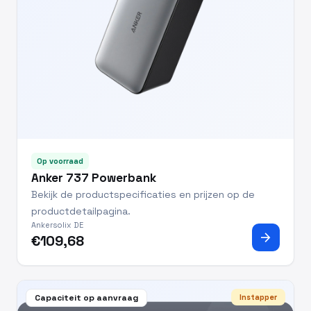
Op voorraad
Anker 737 Powerbank
Bekijk de productspecificaties en prijzen op de
productdetailpagina.
Ankersolix DE
arrow_forward
€109,68
Capaciteit op aanvraag
Instapper