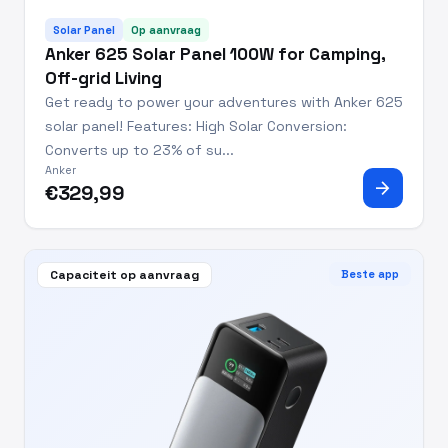
Solar Panel
Op aanvraag
Anker 625 Solar Panel 100W for Camping,
Off-grid Living
Get ready to power your adventures with Anker 625
solar panel! Features: High Solar Conversion:
Converts up to 23% of su...
Anker
arrow_forward
€329,99
Capaciteit op aanvraag
Beste app