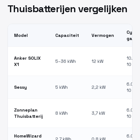
Thuisbatterijen vergelijken
Cycli 
Model
Capaciteit
Vermogen
garan
Anker SOLIX
10.000
5–36 kWh
12 kW
X1
10 jr
6.000 
Sessy
5 kWh
2,2 kW
10 jr
Zonneplan
6.000 
8 kWh
3,7 kW
Thuisbatterij
10 jr
HomeWizard
6.000 
2,7 kWh
0,8 kW