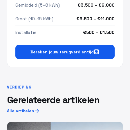
Gemiddeld (5–8 kWh)
€3.500 – €6.000
Groot (10–15 kWh)
€6.500 – €11.000
Installatie
€500 – €1.500
calculate
Bereken jouw terugverdientijd
VERDIEPING
Gerelateerde artikelen
arrow_forward
Alle artikelen