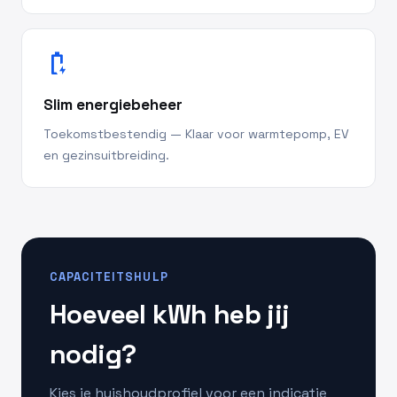
battery_charging_full
Slim energiebeheer
Toekomstbestendig — Klaar voor warmtepomp, EV
en gezinsuitbreiding.
CAPACITEITSHULP
Hoeveel kWh heb jij
nodig?
Kies je huishoudprofiel voor een indicatie