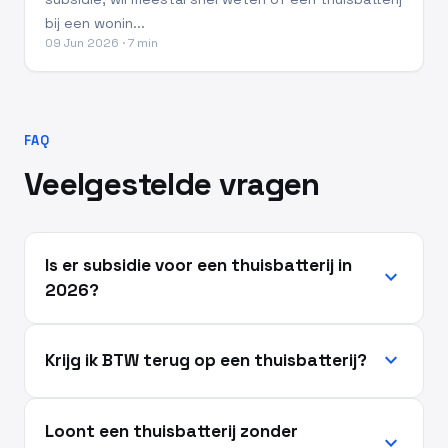
bij een wonin...
09 Jun 2026 · 7 min
FAQ
Veelgestelde vragen
Is er subsidie voor een thuisbatterij in
expand_more
2026?
expand_more
Krijg ik BTW terug op een thuisbatterij?
Loont een thuisbatterij zonder
expand_more