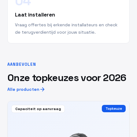
04
Laat installeren
Vraag offertes bij erkende installateurs en check
de terugverdientijd voor jouw situatie.
AANBEVOLEN
Onze topkeuzes voor 2026
arrow_forward
Alle producten
Capaciteit op aanvraag
Topkeuze