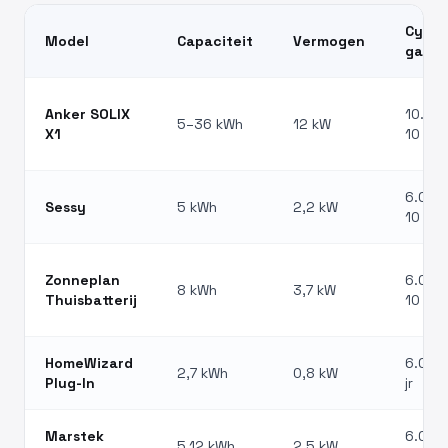
Cycli 
Model
Capaciteit
Vermogen
garan
Anker SOLIX
10.000
5–36 kWh
12 kW
X1
10 jr
6.000 
Sessy
5 kWh
2,2 kW
10 jr
Zonneplan
6.000 
8 kWh
3,7 kW
Thuisbatterij
10 jr
HomeWizard
6.000 
2,7 kWh
0,8 kW
Plug-In
jr
Marstek
6.000 
5,12 kWh
2,5 kW