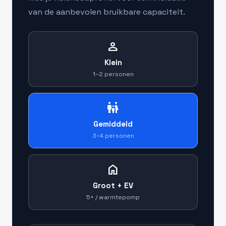
van de aanbevolen bruikbare capaciteit.
person
Klein
1–2 personen
family_restroom
Gemiddeld
3–4 personen
home
Groot + EV
5+ / warmtepomp