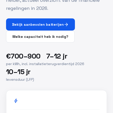
helder, actueel overzicht van de financiële
regelingen in 2026.
arrow_forward
Bekijk aanbevolen batterijen
Welke capaciteit heb ik nodig?
€700–900
7–12 jr
per kWh, incl. installatie
terugverdientijd 2026
10–15 jr
levensduur (LFP)
bolt