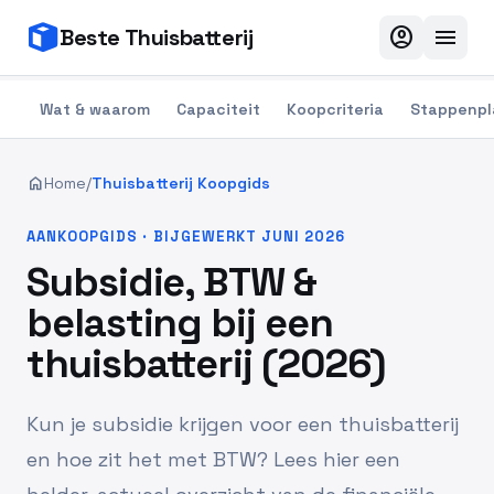
account_circle
menu
Beste Thuisbatterij
Wat & waarom
Capaciteit
Koopcriteria
Stappenpl
home
Home
/
Thuisbatterij Koopgids
AANKOOPGIDS · BIJGEWERKT JUNI 2026
Subsidie, BTW &
belasting bij een
thuisbatterij (2026)
Kun je subsidie krijgen voor een thuisbatterij
en hoe zit het met BTW? Lees hier een