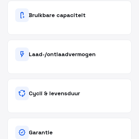
battery_charging_full
Bruikbare capaciteit
flash_on
Laad-/ontlaadvermogen
cycle
Cycli & levensduur
verified
Garantie