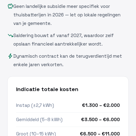
savings
Geen landelijke subsidie meer specifiek voor
thuisbatterijen in 2026 — let op lokale regelingen
van je gemeente.
trending_down
Saldering bouwt af vanaf 2027, waardoor zelf
opslaan financieel aantrekkelijker wordt.
bolt
Dynamisch contract kan de terugverdientijd met
enkele jaren verkorten.
Indicatie totale kosten
Instap (±2,7 kWh)
€1.300 – €2.000
Gemiddeld (5–8 kWh)
€3.500 – €6.000
Groot (10–15 kWh)
€6.500 – €11.000