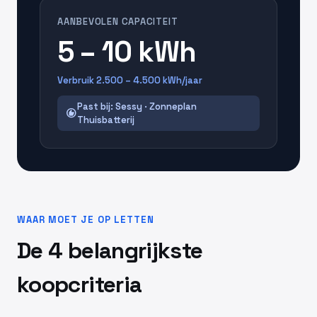
AANBEVOLEN CAPACITEIT
5 – 10 kWh
Verbruik 2.500 – 4.500 kWh/jaar
Past bij: Sessy · Zonneplan
recommend
Thuisbatterij
WAAR MOET JE OP LETTEN
De 4 belangrijkste
koopcriteria