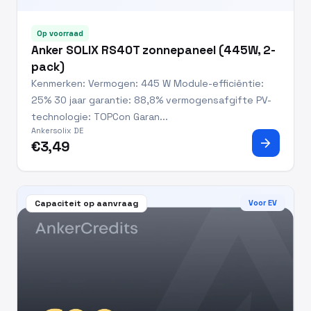
Op voorraad
Anker SOLIX RS40T zonnepaneel (445W, 2-
pack)
Kenmerken: Vermogen: 445 W Module-efficiëntie:
25% 30 jaar garantie: 88,8% vermogensafgifte PV-
technologie: TOPCon Garan...
Ankersolix DE
arrow_forward
€3,49
Capaciteit op aanvraag
Voor EV