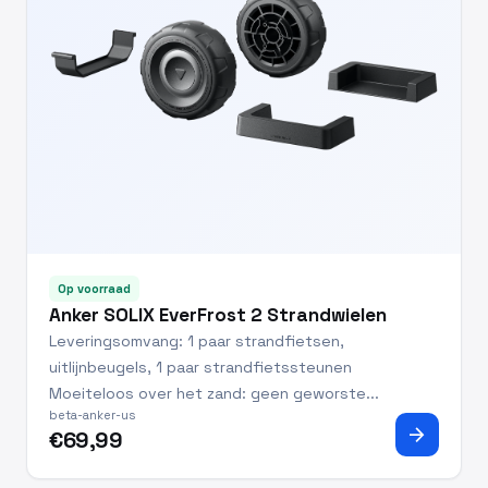
Op voorraad
Anker SOLIX EverFrost 2 Strandwielen
Leveringsomvang: 1 paar strandfietsen,
uitlijnbeugels, 1 paar strandfietssteunen
Moeiteloos over het zand: geen geworste...
beta-anker-us
arrow_forward
€69,99