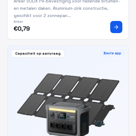
Anker SOLIX PV-bevestiging voor hellende bitumen-
en metalen daken. Aluminium-zink constructie,
geschikt voor 2 zonnepan...
Anker
arrow_forward
€0,79
Capaciteit op aanvraag
Beste app