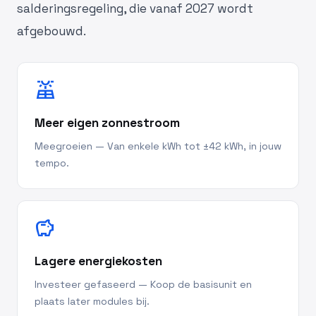
salderingsregeling, die vanaf 2027 wordt
afgebouwd.
solar_power
Meer eigen zonnestroom
Meegroeien — Van enkele kWh tot ±42 kWh, in jouw
tempo.
savings
Lagere energiekosten
Investeer gefaseerd — Koop de basisunit en
plaats later modules bij.