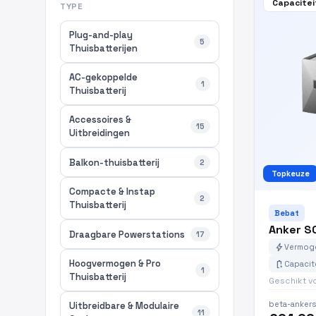
Capacitei
TYPE
Plug-and-play
5
Thuisbatterijen
AC-gekoppelde
1
Thuisbatterij
Accessoires &
15
Uitbreidingen
Balkon-thuisbatterij
2
Topkeuze
Compacte & Instap
2
Thuisbatterij
Bebat
Anker S
Draagbare Powerstations
17
bolt
Vermoge
Hoogvermogen & Pro
battery_charging_full
Capacit
1
Thuisbatterij
Geschikt v
beta-ankers
Uitbreidbare & Modulaire
11