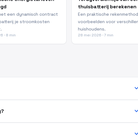
egd
thuisbatterij berekenen
met een dynamisch contract
Een praktische rekenmetho
batterij je stroomkosten
voorbeelden voor verschille
.
huishoudens.
26 · 8 min
28 mei 2026 · 7 min
expand_
expand_
g?
expand_