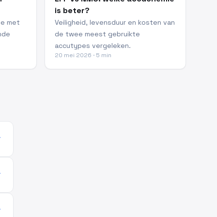
is beter?
de met
Veiligheid, levensduur en kosten van
nde
de twee meest gebruikte
accutypes vergeleken.
20 mei 2026 · 5 min
more
more
more