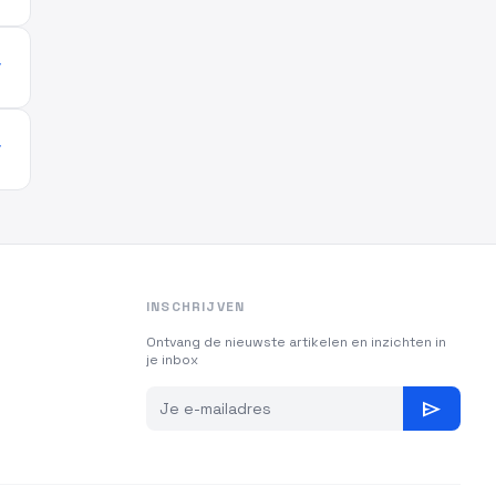
more
more
INSCHRIJVEN
Ontvang de nieuwste artikelen en inzichten in
je inbox
send