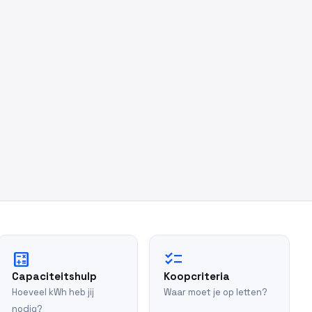
calculate
checklist
Capaciteitshulp
Koopcriteria
Hoeveel kWh heb jij
Waar moet je op letten?
nodig?