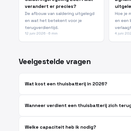
verandert er precies?
uitgel
De afbouw van saldering uitgelegd
Hoe je 
en wat het betekent voor je
en een 
terugverdientijd.
verlaagt
12 juni 2026 · 6 min
4 juni 20
Veelgestelde vragen
Wat kost een thuisbatterij in 2026?
Wanneer verdient een thuisbatterij zich teru
Welke capaciteit heb ik nodig?