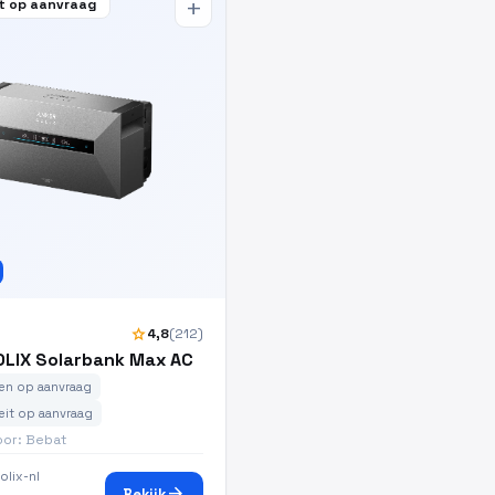
t op aanvraag
add
star
4,8
(212)
OLIX Solarbank Max AC
n op aanvraag
eit op aanvraag
oor: Bebat
olix-nl
arrow_forward
Bekijk