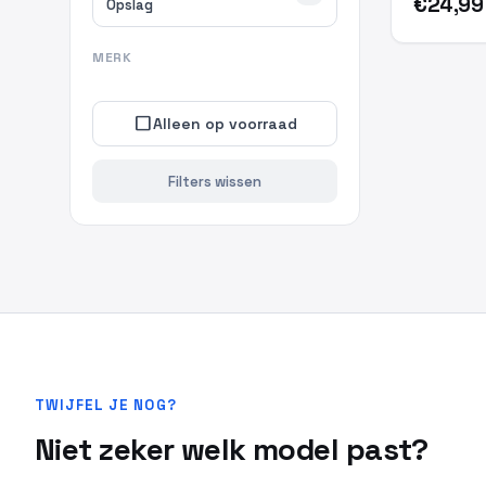
€24,99
Opslag
MERK
check_box_outline_blank
Alleen op voorraad
Filters wissen
TWIJFEL JE NOG?
Niet zeker welk model past?