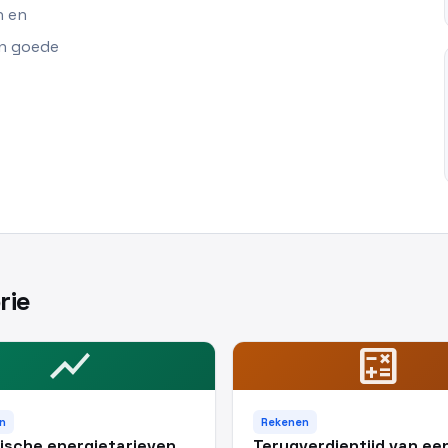
n en
en goede
rie
show_chart
calculate
n
Rekenen
sche energietarieven
Terugverdientijd van ee