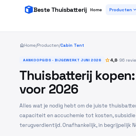
Beste Thuisbatterij
expand_
Home
Producten
home
Home
/
Producten
/
Cabin Tent
star
4,8
· 96 revi
AANKOOPGIDS · BIJGEWERKT JUNI 2026
Thuisbatterij kopen
voor 2026
Alles wat je nodig hebt om de juiste thuisbatter
capaciteit en accuchemie tot kosten, subsidie
terugverdientijd. Onafhankelijk, in begrijpelijk 