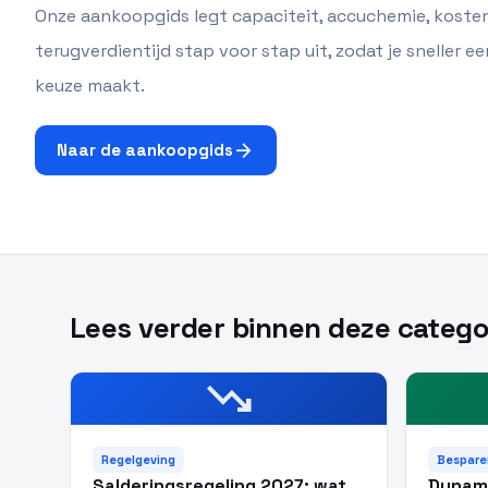
Onze aankoopgids legt capaciteit, accuchemie, koste
terugverdientijd stap voor stap uit, zodat je sneller e
keuze maakt.
arrow_forward
Naar de aankoopgids
Lees verder binnen deze catego
trending_down
Regelgeving
Bespare
Salderingsregeling 2027: wat
Dynami