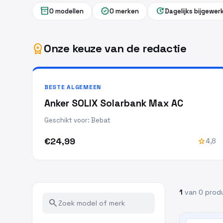
inventory_2
verified
update
0 modellen
0 merken
Dagelijks bijgewer
Onze keuze van de redactie
workspace_premium
BESTE ALGEMEEN
Anker SOLIX Solarbank Max AC
Geschikt voor: Bebat
€24,99
star
4,8
1
van 0 prod
search