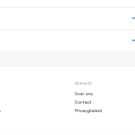
expand_
expand_
BEDRIJF
Over ons
Contact
m
Privacybeleid