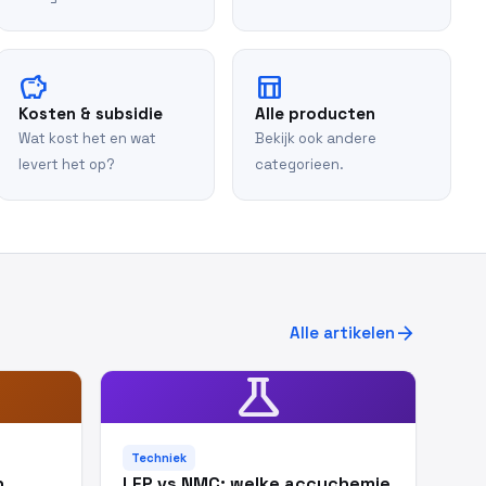
savings
table_chart
Kosten & subsidie
Alle producten
Wat kost het en wat
Bekijk ook andere
levert het op?
categorieen.
arrow_forward
Alle artikelen
science
Techniek
n
LFP vs NMC: welke accuchemie