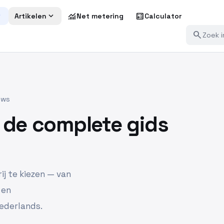
more
expand_more
monitoring
calculate
Artikelen
Net metering
Calculator
search
ews
: de complete gids
ij te kiezen — van
 en
Nederlands.