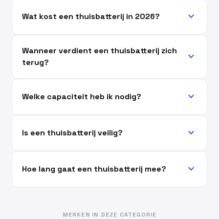
expand_more
Wat kost een thuisbatterij in 2026?
Wanneer verdient een thuisbatterij zich
expand_more
terug?
expand_more
Welke capaciteit heb ik nodig?
expand_more
Is een thuisbatterij veilig?
expand_more
Hoe lang gaat een thuisbatterij mee?
MERKEN IN DEZE CATEGORIE