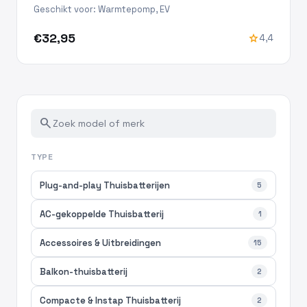
Geschikt voor: Warmtepomp, EV
€32,95
star
4,4
search
TYPE
Plug-and-play Thuisbatterijen
5
AC-gekoppelde Thuisbatterij
1
Accessoires & Uitbreidingen
15
Balkon-thuisbatterij
2
Compacte & Instap Thuisbatterij
2