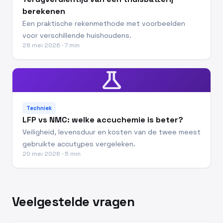
berekenen
Een praktische rekenmethode met voorbeelden
voor verschillende huishoudens.
28 mei 2026 · 7 min
science
Techniek
LFP vs NMC: welke accuchemie is beter?
Veiligheid, levensduur en kosten van de twee meest
gebruikte accutypes vergeleken.
20 mei 2026 · 5 min
Veelgestelde vragen