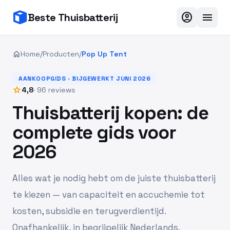
account_circle
menu
Beste Thuisbatterij
home
Home
/
Producten
/
Pop Up Tent
AANKOOPGIDS · BIJGEWERKT JUNI 2026
star
4,8
· 96 reviews
Thuisbatterij kopen: de
complete gids voor
2026
Alles wat je nodig hebt om de juiste thuisbatterij
te kiezen — van capaciteit en accuchemie tot
kosten, subsidie en terugverdientijd.
Onafhankelijk, in begrijpelijk Nederlands.