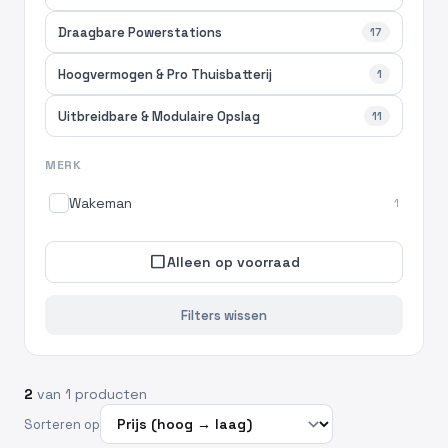
Draagbare Powerstations
17
Hoogvermogen & Pro Thuisbatterij
1
Uitbreidbare & Modulaire Opslag
11
MERK
Wakeman
1
check_box_outline_blank
Alleen op voorraad
Filters wissen
2
van 1 producten
Sorteren op