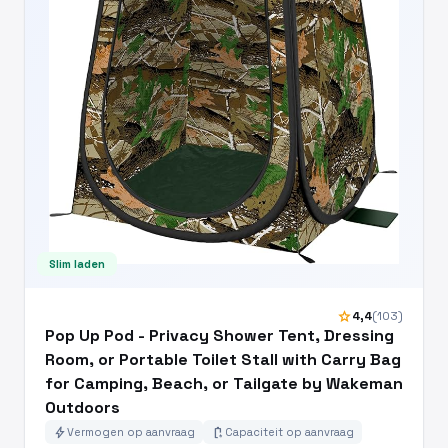
Slim laden
star
4,4
(103)
Pop Up Pod - Privacy Shower Tent, Dressing
Room, or Portable Toilet Stall with Carry Bag
for Camping, Beach, or Tailgate by Wakeman
Outdoors
bolt
battery_charging_full
Vermogen op aanvraag
Capaciteit op aanvraag