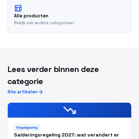
table_chart
Alle producten
Bekijk ook andere categorieen.
Lees verder binnen deze
categorie
arrow_forward
Alle artikelen
trending_down
Regelgeving
Salderingsregeling 2027: wat verandert er