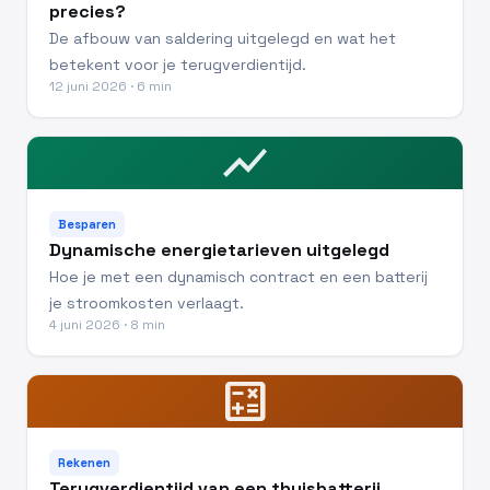
precies?
De afbouw van saldering uitgelegd en wat het
betekent voor je terugverdientijd.
12 juni 2026 · 6 min
show_chart
Besparen
Dynamische energietarieven uitgelegd
Hoe je met een dynamisch contract en een batterij
je stroomkosten verlaagt.
4 juni 2026 · 8 min
calculate
Rekenen
Terugverdientijd van een thuisbatterij