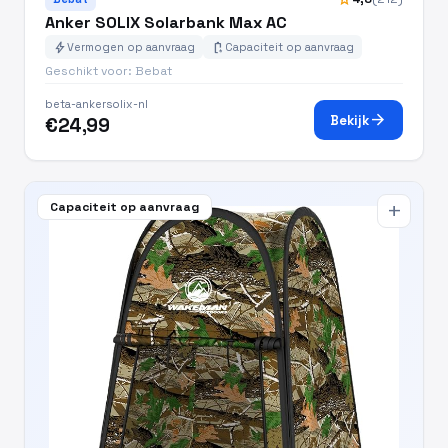
Anker SOLIX Solarbank Max AC
bolt
battery_charging_full
Vermogen op aanvraag
Capaciteit op aanvraag
Geschikt voor: Bebat
beta-ankersolix-nl
arrow_forward
Bekijk
€24,99
Capaciteit op aanvraag
add