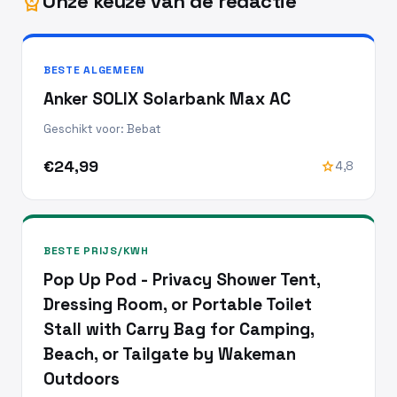
Onze keuze van de redactie
workspace_premium
BESTE ALGEMEEN
Anker SOLIX Solarbank Max AC
Geschikt voor: Bebat
€24,99
star
4,8
BESTE PRIJS/KWH
Pop Up Pod - Privacy Shower Tent,
Dressing Room, or Portable Toilet
Stall with Carry Bag for Camping,
Beach, or Tailgate by Wakeman
Outdoors