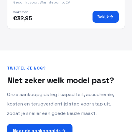
Geschikt voor: Warmtepomp, EV
Wakeman
arrow_forward
Bekijk
€32,95
TWIJFEL JE NOG?
Niet zeker welk model past?
Onze aankoopgids legt capaciteit, accuchemie,
kosten en terugverdientijd stap voor stap uit,
zodat je sneller een goede keuze maakt.
arrow_forward
Naar de aankoopgids