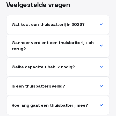
Veelgestelde vragen
expand_more
Wat kost een thuisbatterij in 2026?
Wanneer verdient een thuisbatterij zich
expand_more
terug?
expand_more
Welke capaciteit heb ik nodig?
expand_more
Is een thuisbatterij veilig?
expand_more
Hoe lang gaat een thuisbatterij mee?