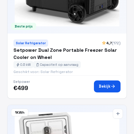
Beste prijs
star
4,7
(172)
Solar Refrigerator
Setpower Dual Zone Portable Freezer Solar
Cooler on Wheel
bolt
battery_charging_full
0.5 kW
Capaciteit op aanvraag
Geschikt voor: Solar Refrigerator
Setpower
arrow_forward
Bekijk
€499
1KWh
add