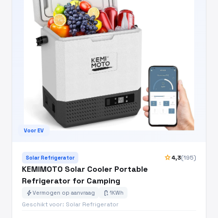
Voor EV
star
4,3
(195)
Solar Refrigerator
KEMIMOTO Solar Cooler Portable
Refrigerator for Camping
bolt
battery_charging_full
Vermogen op aanvraag
1KWh
Geschikt voor: Solar Refrigerator