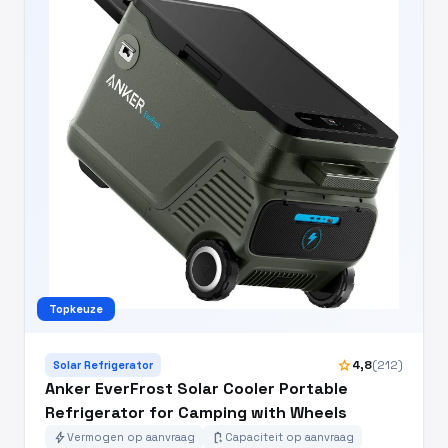
Topkeuze
star
4,8
(212)
Solar Refrigerator
Anker EverFrost Solar Cooler Portable
Refrigerator for Camping with Wheels
bolt
battery_charging_full
Vermogen op aanvraag
Capaciteit op aanvraag