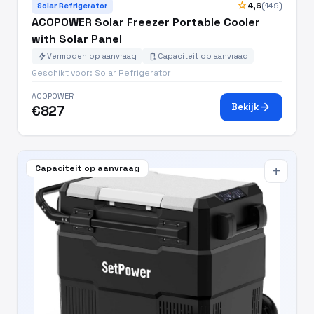
star
4,6
(149)
Solar Refrigerator
ACOPOWER Solar Freezer Portable Cooler
with Solar Panel
bolt
battery_charging_full
Vermogen op aanvraag
Capaciteit op aanvraag
Geschikt voor: Solar Refrigerator
ACOPOWER
arrow_forward
Bekijk
€827
Capaciteit op aanvraag
add