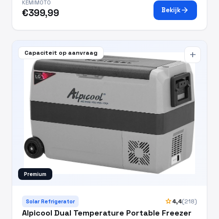
KEMIMOTO
arrow_forward
Bekijk
€399,99
Capaciteit op aanvraag
add
Premium
star
4,4
(218)
Solar Refrigerator
Alpicool Dual Temperature Portable Freezer