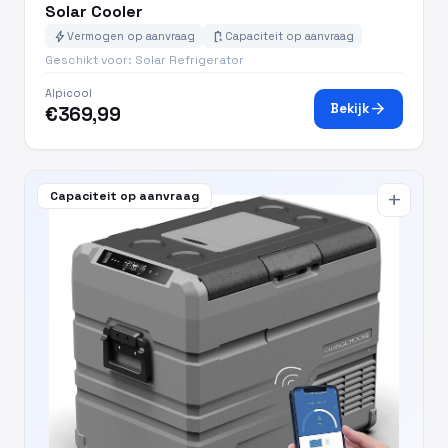
Solar Cooler
bolt
battery_charging_full
Vermogen op aanvraag
Capaciteit op aanvraag
Geschikt voor: Solar Refrigerator
Alpicool
arrow_forward
Bekijk
€369,99
Capaciteit op aanvraag
add