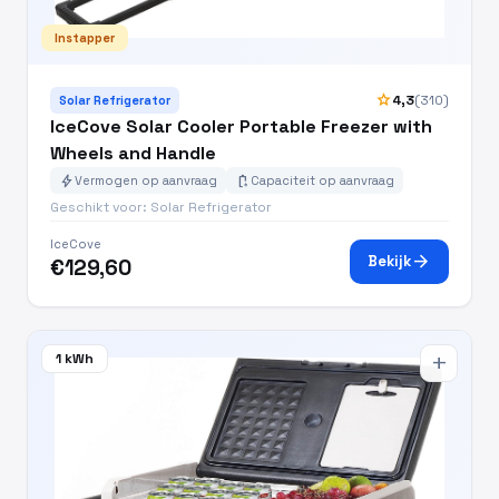
Instapper
star
4,3
(310)
Solar Refrigerator
IceCove Solar Cooler Portable Freezer with
Wheels and Handle
bolt
battery_charging_full
Vermogen op aanvraag
Capaciteit op aanvraag
Geschikt voor: Solar Refrigerator
IceCove
arrow_forward
Bekijk
€129,60
1 kWh
add