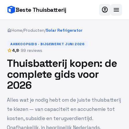
account_circle
menu
Beste Thuisbatterij
home
Home
/
Producten
/
Solar Refrigerator
AANKOOPGIDS · BIJGEWERKT JUNI 2026
star
4,8
· 99 reviews
Thuisbatterij kopen: de
complete gids voor
2026
Alles wat je nodig hebt om de juiste thuisbatterij
te kiezen — van capaciteit en accuchemie tot
kosten, subsidie en terugverdientijd.
Onafhankelijk, in begrijpelijk Nederlands.