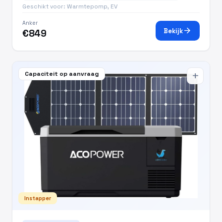
Geschikt voor: Warmtepomp, EV
Anker
arrow_forward
Bekijk
€849
Capaciteit op aanvraag
add
Instapper