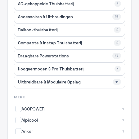
AC-gekoppelde Thuisbatterij
1
Accessoires & Uitbreidingen
15
Balkon-thuisbatterij
2
Compacte & Instap Thuisbatterij
2
Draagbare Powerstations
17
Hoogvermogen & Pro Thuisbatterij
1
Uitbreidbare & Modulaire Opslag
11
MERK
ACOPOWER
1
Alpicool
1
Anker
1