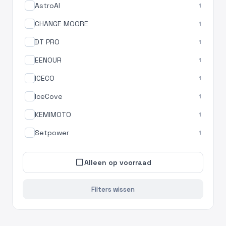
AstroAI
1
CHANGE MOORE
1
DT PRO
1
EENOUR
1
ICECO
1
IceCove
1
KEMIMOTO
1
Setpower
1
check_box_outline_blank
Alleen op voorraad
Filters wissen