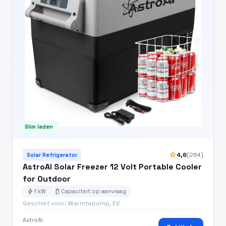
Slim laden
star
4,6
(264)
Solar Refrigerator
AstroAI Solar Freezer 12 Volt Portable Cooler
for Outdoor
bolt
battery_charging_full
1 kW
Capaciteit op aanvraag
Geschikt voor: Warmtepomp, EV
AstroAI