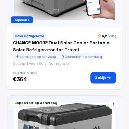
Topkeuze
star
4,5
(241)
Solar Refrigerator
CHANGE MOORE Dual Solar Cooler Portable
Solar Refrigerator for Travel
bolt
battery_charging_full
Vermogen op aanvraag
Capaciteit op aanvraag
Geschikt voor: Solar Refrigerator
CHANGE MOORE
arrow_forward
Bekijk
€364
Capaciteit op aanvraag
add