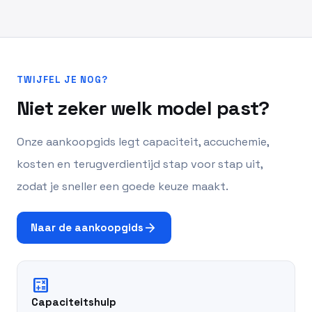
TWIJFEL JE NOG?
Niet zeker welk model past?
Onze aankoopgids legt capaciteit, accuchemie,
kosten en terugverdientijd stap voor stap uit,
zodat je sneller een goede keuze maakt.
arrow_forward
Naar de aankoopgids
calculate
Capaciteitshulp