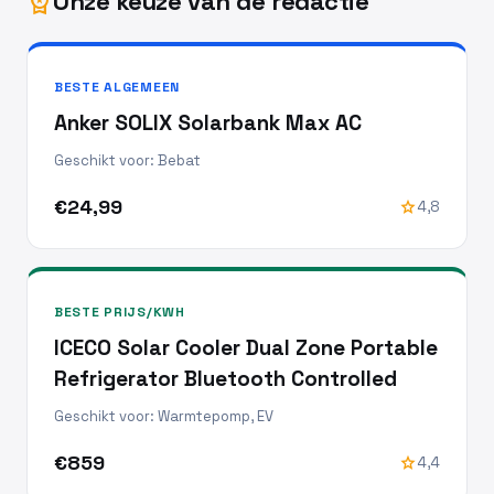
Onze keuze van de redactie
workspace_premium
BESTE ALGEMEEN
Anker SOLIX Solarbank Max AC
Geschikt voor: Bebat
€24,99
star
4,8
BESTE PRIJS/KWH
ICECO Solar Cooler Dual Zone Portable
Refrigerator Bluetooth Controlled
Geschikt voor: Warmtepomp, EV
€859
star
4,4