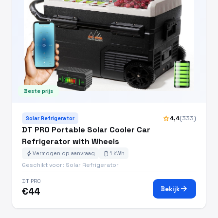
Beste prijs
star
4,4
(333)
Solar Refrigerator
DT PRO Portable Solar Cooler Car
Refrigerator with Wheels
bolt
battery_charging_full
Vermogen op aanvraag
1 kWh
Geschikt voor: Solar Refrigerator
DT PRO
arrow_forward
Bekijk
€44