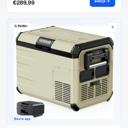
arrow_forward
Bekijk
€289,99
0.5kWh
add
Beste app