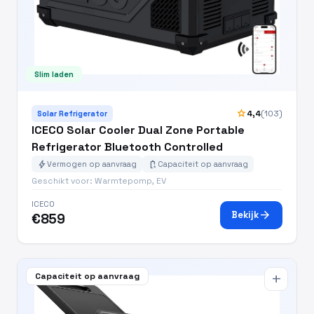
Slim laden
star
4,4
(103)
Solar Refrigerator
ICECO Solar Cooler Dual Zone Portable
Refrigerator Bluetooth Controlled
bolt
battery_charging_full
Vermogen op aanvraag
Capaciteit op aanvraag
Geschikt voor: Warmtepomp, EV
ICECO
arrow_forward
Bekijk
€859
Capaciteit op aanvraag
add