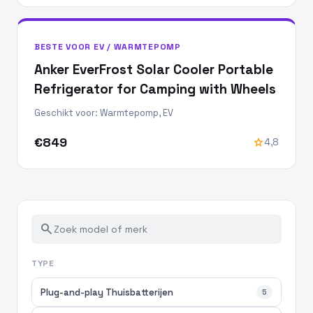
BESTE VOOR EV / WARMTEPOMP
Anker EverFrost Solar Cooler Portable
Refrigerator for Camping with Wheels
Geschikt voor: Warmtepomp, EV
€849
star
4,8
search
TYPE
Plug-and-play Thuisbatterijen
5