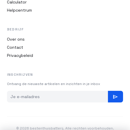
Calculator
Helpcentrum
BEDRIJF
Over ons
Contact
Privacybeleid
INSCHRIJVEN
Ontvang de nieuwste artikelen en inzichten in je inbox
send
© 2026 bestenthuisbatterij. Alle rechten voorbehouden.