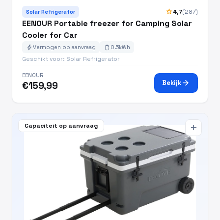
star
4,7
(287)
Solar Refrigerator
EENOUR Portable freezer for Camping Solar
Cooler for Car
bolt
battery_charging_full
Vermogen op aanvraag
0.5kWh
Geschikt voor: Solar Refrigerator
EENOUR
arrow_forward
Bekijk
€159,99
Capaciteit op aanvraag
add