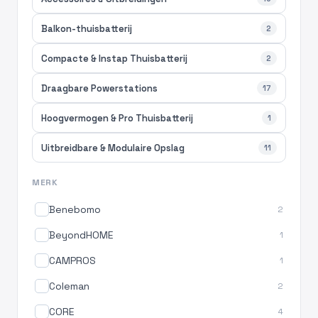
Balkon-thuisbatterij
2
Compacte & Instap Thuisbatterij
2
Draagbare Powerstations
17
Hoogvermogen & Pro Thuisbatterij
1
Uitbreidbare & Modulaire Opslag
11
MERK
Benebomo
2
BeyondHOME
1
CAMPROS
1
Coleman
2
CORE
4