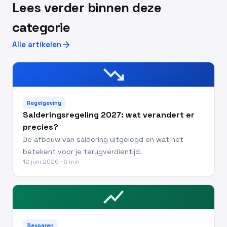
Lees verder binnen deze
categorie
arrow_forward
Alle artikelen
trending_down
Regelgeving
Salderingsregeling 2027: wat verandert er
precies?
De afbouw van saldering uitgelegd en wat het
betekent voor je terugverdientijd.
12 juni 2026 · 6 min
show_chart
Besparen