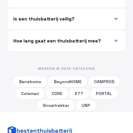
expand_more
Is een thuisbatterij veilig?
expand_more
Hoe lang gaat een thuisbatterij mee?
MERKEN IN DEZE CATEGORIE
Benebomo
BeyondHOME
CAMPROS
Coleman
CORE
KTT
PORTAL
Snowtrekker
UNP
bestenthuisbatterij