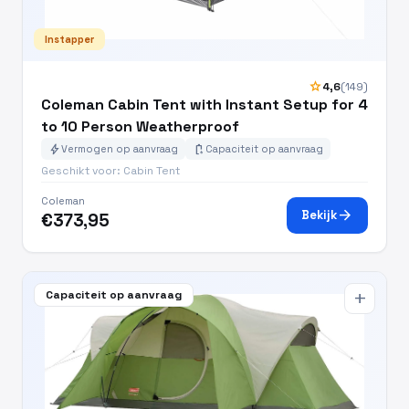
Instapper
star
4,6
(149)
Coleman Cabin Tent with Instant Setup for 4
to 10 Person Weatherproof
bolt
battery_charging_full
Vermogen op aanvraag
Capaciteit op aanvraag
Geschikt voor: Cabin Tent
Coleman
arrow_forward
Bekijk
€373,95
Capaciteit op aanvraag
add