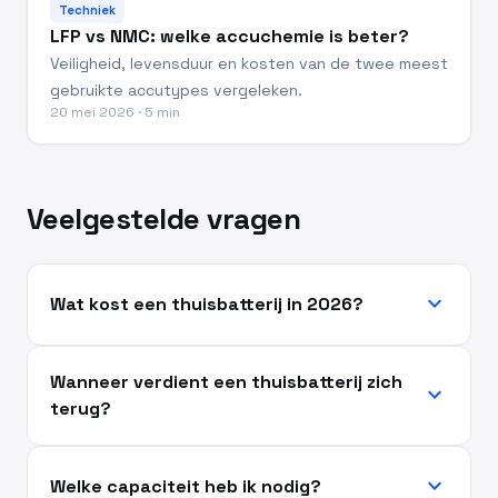
Techniek
LFP vs NMC: welke accuchemie is beter?
Veiligheid, levensduur en kosten van de twee meest
gebruikte accutypes vergeleken.
20 mei 2026 · 5 min
Veelgestelde vragen
expand_more
Wat kost een thuisbatterij in 2026?
Wanneer verdient een thuisbatterij zich
expand_more
terug?
expand_more
Welke capaciteit heb ik nodig?