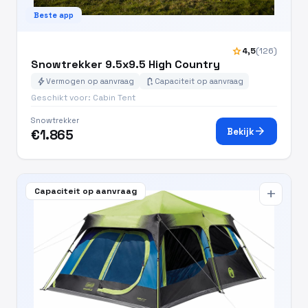
Beste app
star
4,5
(126)
Snowtrekker 9.5x9.5 High Country
bolt
battery_charging_full
Vermogen op aanvraag
Capaciteit op aanvraag
Geschikt voor: Cabin Tent
Snowtrekker
arrow_forward
Bekijk
€1.865
Capaciteit op aanvraag
add