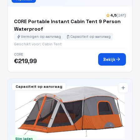
star
4,5
(241)
CORE Portable Instant Cabin Tent 9 Person
Waterproof
bolt
battery_charging_full
Vermogen op aanvraag
Capaciteit op aanvraag
Geschikt voor: Cabin Tent
CORE
arrow_forward
Bekijk
€219,99
Capaciteit op aanvraag
add
Slim laden