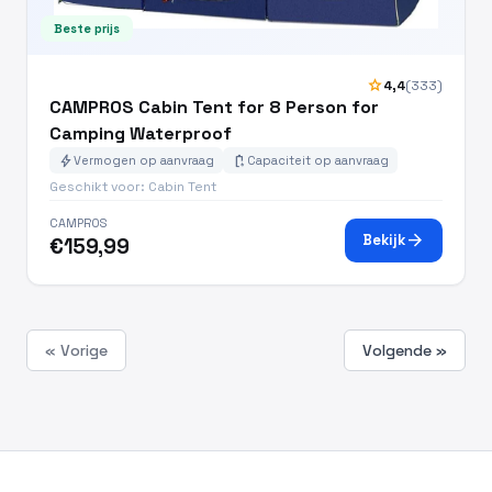
Beste prijs
star
4,4
(333)
CAMPROS Cabin Tent for 8 Person for
Camping Waterproof
bolt
battery_charging_full
Vermogen op aanvraag
Capaciteit op aanvraag
Geschikt voor: Cabin Tent
CAMPROS
arrow_forward
Bekijk
€159,99
« Vorige
Volgende »