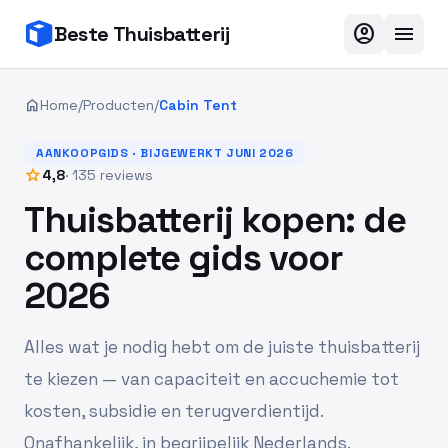
account_circle
menu
Beste Thuisbatterij
home
Home
/
Producten
/
Cabin Tent
AANKOOPGIDS · BIJGEWERKT JUNI 2026
star
4,8
· 135 reviews
Thuisbatterij kopen: de
complete gids voor
2026
Alles wat je nodig hebt om de juiste thuisbatterij
te kiezen — van capaciteit en accuchemie tot
kosten, subsidie en terugverdientijd.
Onafhankelijk, in begrijpelijk Nederlands.