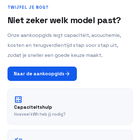
TWIJFEL JE NOG?
Niet zeker welk model past?
Onze aankoopgids legt capaciteit, accuchemie,
kosten en terugverdientijd stap voor stap uit,
zodat je sneller een goede keuze maakt.
arrow_forward
Naar de aankoopgids
calculate
Capaciteitshulp
Hoeveel kWh heb jij nodig?