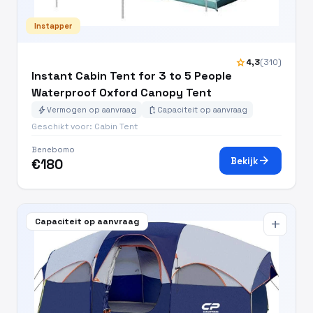
Instapper
star
4,3
(310)
Instant Cabin Tent for 3 to 5 People
Waterproof Oxford Canopy Tent
bolt
battery_charging_full
Vermogen op aanvraag
Capaciteit op aanvraag
Geschikt voor: Cabin Tent
Benebomo
arrow_forward
Bekijk
€180
Capaciteit op aanvraag
add