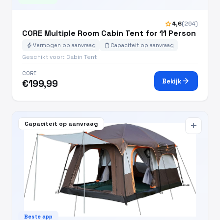
star
4,6
(264)
CORE Multiple Room Cabin Tent for 11 Person
bolt
battery_charging_full
Vermogen op aanvraag
Capaciteit op aanvraag
Geschikt voor: Cabin Tent
CORE
arrow_forward
Bekijk
€199,99
Capaciteit op aanvraag
add
Beste app