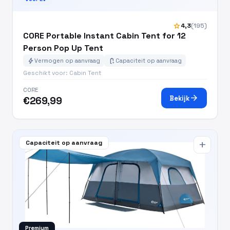
star
4,3
(195)
CORE Portable Instant Cabin Tent for 12
Person Pop Up Tent
bolt
battery_charging_full
Vermogen op aanvraag
Capaciteit op aanvraag
Geschikt voor: Cabin Tent
CORE
arrow_forward
Bekijk
€269,99
Capaciteit op aanvraag
add
Premium