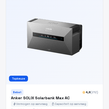
Topkeuze
star
4,8
(212)
Bebat
Anker SOLIX Solarbank Max AC
bolt
battery_charging_full
Vermogen op aanvraag
Capaciteit op aanvraag