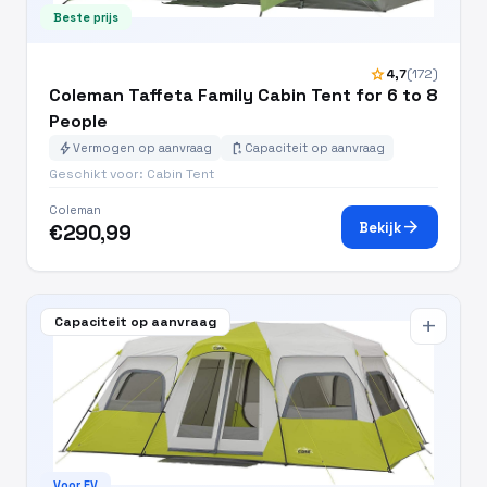
Beste prijs
star
4,7
(172)
Coleman Taffeta Family Cabin Tent for 6 to 8
People
bolt
battery_charging_full
Vermogen op aanvraag
Capaciteit op aanvraag
Geschikt voor: Cabin Tent
Coleman
arrow_forward
Bekijk
€290,99
Capaciteit op aanvraag
add
Voor EV