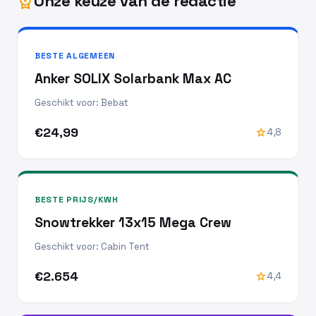
Onze keuze van de redactie
workspace_premium
BESTE ALGEMEEN
Anker SOLIX Solarbank Max AC
Geschikt voor: Bebat
€24,99
star
4,8
BESTE PRIJS/KWH
Snowtrekker 13x15 Mega Crew
Geschikt voor: Cabin Tent
€2.654
star
4,4