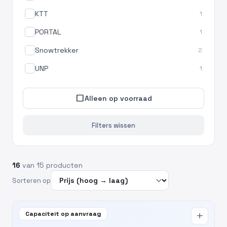
KTT
1
PORTAL
1
Snowtrekker
2
UNP
1
check_box_outline_blank
Alleen op voorraad
Filters wissen
16
van 15 producten
Sorteren op
Capaciteit op aanvraag
add