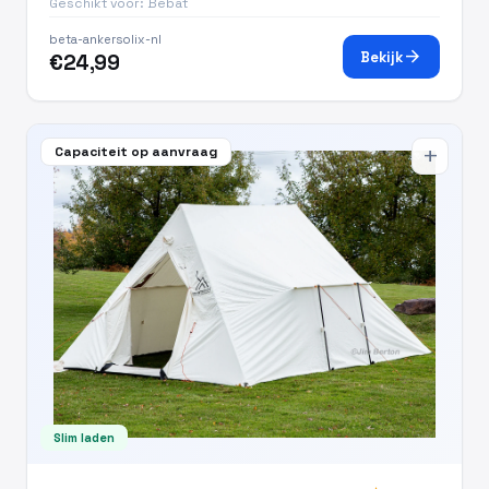
Geschikt voor: Bebat
beta-ankersolix-nl
arrow_forward
Bekijk
€24,99
Capaciteit op aanvraag
add
Slim laden