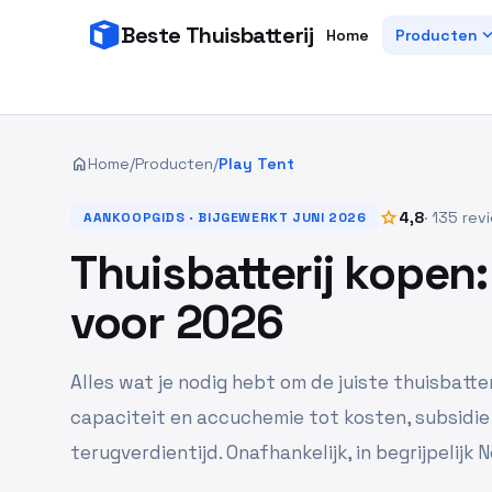
Beste Thuisbatterij
expand_
Home
Producten
home
Home
/
Producten
/
Play Tent
star
4,8
· 135 rev
AANKOOPGIDS · BIJGEWERKT JUNI 2026
Thuisbatterij kopen
voor 2026
Alles wat je nodig hebt om de juiste thuisbatter
capaciteit en accuchemie tot kosten, subsidie
terugverdientijd. Onafhankelijk, in begrijpelijk 