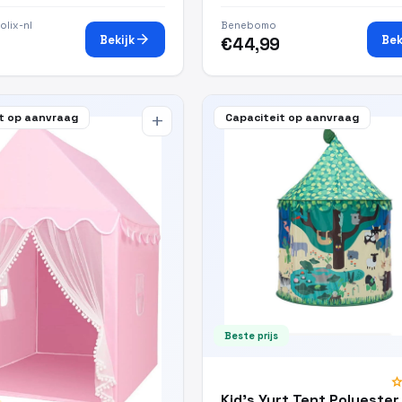
olix-nl
Benebomo
arrow_forward
Bekijk
Bek
€44,99
t op aanvraag
Capaciteit op aanvraag
add
Beste prijs
sta
Kid's Yurt Tent Polyester