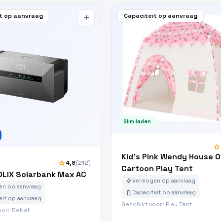
t op aanvraag
Capaciteit op aanvraag
add
Slim laden
star
Kid's Pink Wendy House 
star
4,8
(212)
Cartoon Play Tent
OLIX Solarbank Max AC
bolt
Vermogen op aanvraag
n op aanvraag
battery_charging_full
Capaciteit op aanvraag
eit op aanvraag
Geschikt voor: Play Tent
oor: Bebat