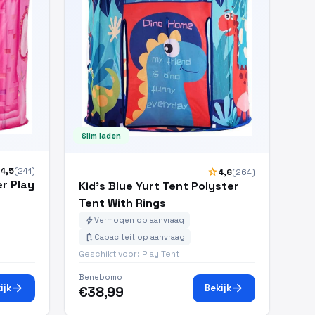
Slim laden
4,5
(241)
star
4,6
(264)
er Play
Kid's Blue Yurt Tent Polyster
Tent With Rings
bolt
Vermogen op aanvraag
battery_charging_full
Capaciteit op aanvraag
Geschikt voor: Play Tent
Benebomo
arrow_forward
arrow_forward
ijk
Bekijk
€38,99