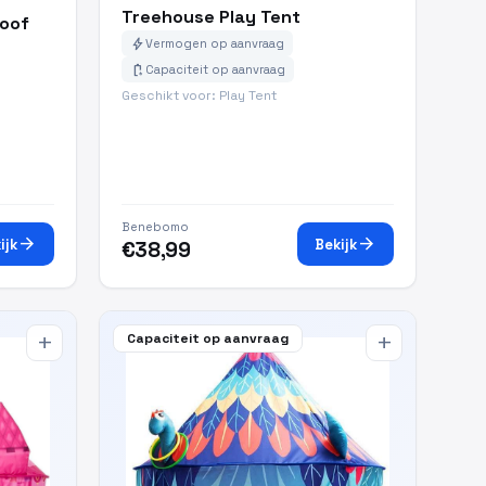
Treehouse Play Tent
roof
bolt
Vermogen op aanvraag
battery_charging_full
Capaciteit op aanvraag
Geschikt voor: Play Tent
Benebomo
arrow_forward
arrow_forward
ijk
Bekijk
€38,99
Capaciteit op aanvraag
add
add