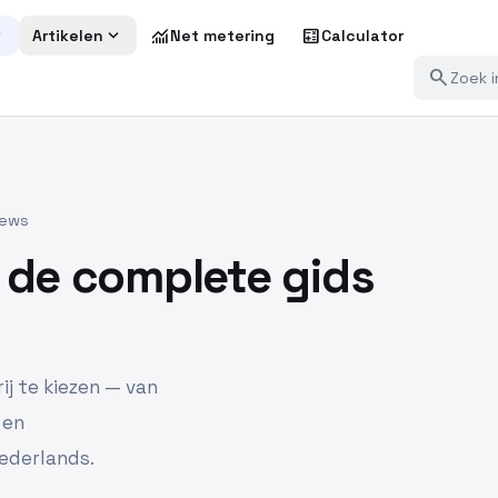
more
expand_more
monitoring
calculate
Artikelen
Net metering
Calculator
search
iews
: de complete gids
ij te kiezen — van
 en
Nederlands.