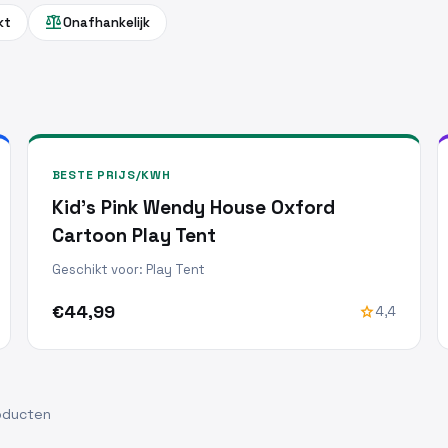
balance
kt
Onafhankelijk
BESTE PRIJS/KWH
Kid's Pink Wendy House Oxford
Cartoon Play Tent
Geschikt voor: Play Tent
€44,99
star
4,4
oducten