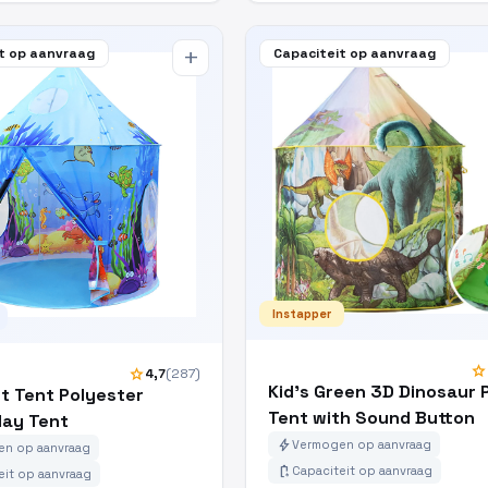
t op aanvraag
Capaciteit op aanvraag
add
Instapper
star
star
4,7
(287)
Kid's Green 3D Dinosaur 
rt Tent Polyester
Tent with Sound Button
lay Tent
bolt
Vermogen op aanvraag
n op aanvraag
battery_charging_full
Capaciteit op aanvraag
eit op aanvraag