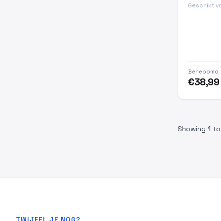
Geschikt vo
Benebomo
€38,99
Showing
1
t
TWIJFEL JE NOG?