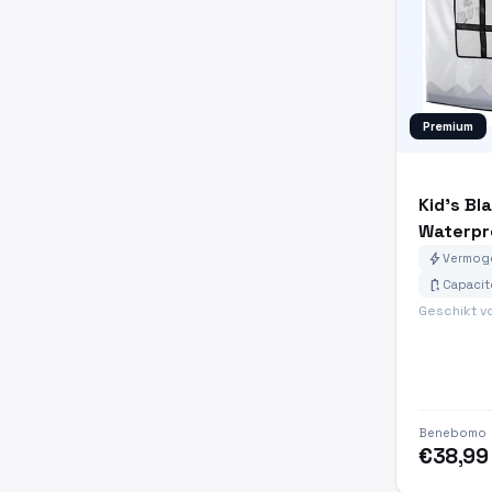
Premium
Kid's Bl
Waterpr
bolt
Vermoge
battery_charging_full
Capacit
Geschikt vo
Benebomo
€38,99