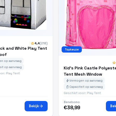
star
4,4
(218)
ack and White Play Tent
Topkeuze
oof
n op aanvraag
star
Kid's Pink Castle Polyest
eit op aanvraag
or: Play Tent
Tent Mesh Window
bolt
Vermogen op aanvraag
battery_charging_full
Capaciteit op aanvraag
Geschikt voor: Play Tent
Benebomo
arrow_forward
Bekijk
Bek
€38,99