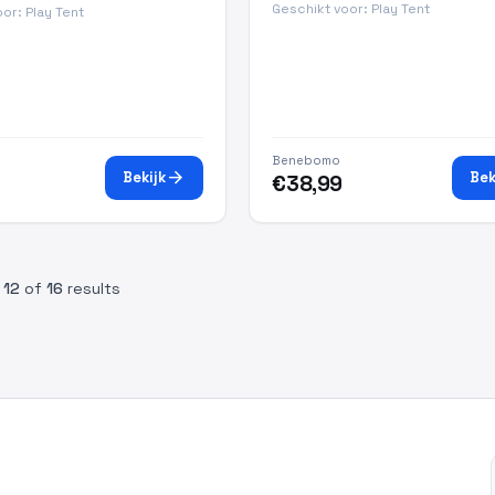
Geschikt voor: Play Tent
or: Play Tent
Benebomo
arrow_forward
Bekijk
Bek
€38,99
o
12
of
16
results