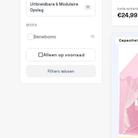
Uitbreidbare & Modulaire
11
beta-ankers
Opslag
€24,99
MERK
Benebomo
15
Capacitei
check_box_outline_blank
Alleen op voorraad
Filters wissen