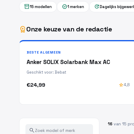
inventory_2
verified
update
15 modellen
1 merken
Dagelijks bijgewer
Onze keuze van de redactie
workspace_premium
BESTE ALGEMEEN
Anker SOLIX Solarbank Max AC
Geschikt voor: Bebat
€24,99
star
4,8
16
van 15 pr
search