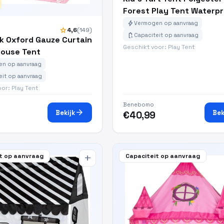
Forest Play Tent Waterp
bolt
Vermogen op aanvraag
star
4,6
(149)
battery_charging_full
Capaciteit op aanvraag
nk Oxford Gauze Curtain
Geschikt voor: Play Tent
ouse Tent
n op aanvraag
eit op aanvraag
or: Play Tent
Benebomo
arrow_forward
Bekijk
Bek
€40,99
t op aanvraag
Capaciteit op aanvraag
add