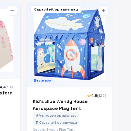
Capaciteit op aanvraag
add
add
Beste app
4,4
(103)
Oxford
star
4,5
(126)
Kid's Blue Wendy House
Aerospace Play Tent
bolt
Vermogen op aanvraag
battery_charging_full
Capaciteit op aanvraag
Geschikt voor: Play Tent