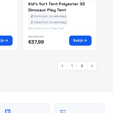
Kid's Yurt Tent Polyester 3D
Dinosaur Play Tent
bolt
Vermogen op aanvraag
battery_charging_full
Capaciteit op aanvraag
Geschikt voor: Play Tent
Benebomo
arrow_forward
arrow_forward
ijk
Bekijk
€37,99
1
2
calculate
checklist