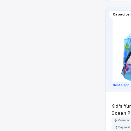
Capacitei
Beste app
Kid's Yu
Ocean P
bolt
Vermoge
battery_charging_full
Capacit