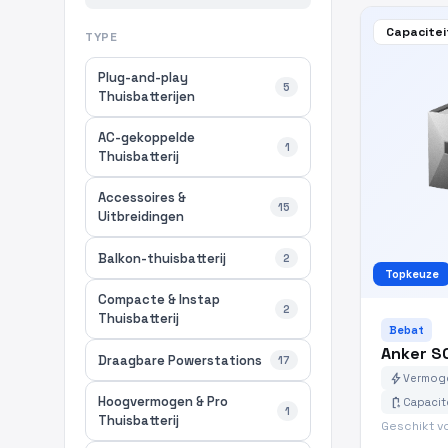
Capacitei
TYPE
Plug-and-play
5
Thuisbatterijen
AC-gekoppelde
1
Thuisbatterij
Accessoires &
15
Uitbreidingen
Balkon-thuisbatterij
2
Topkeuze
Compacte & Instap
2
Thuisbatterij
Bebat
Anker S
Draagbare Powerstations
17
bolt
Vermoge
Hoogvermogen & Pro
battery_charging_full
Capacit
1
Thuisbatterij
Geschikt v