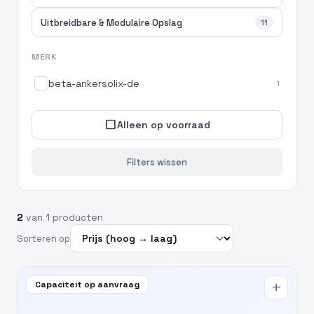
Uitbreidbare & Modulaire Opslag
11
MERK
beta-ankersolix-de
1
check_box_outline_blank
Alleen op voorraad
Filters wissen
2
van 1 producten
Sorteren op
Capaciteit op aanvraag
add