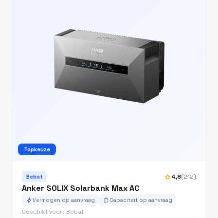
Topkeuze
star
4,8
(212)
Bebat
Anker SOLIX Solarbank Max AC
bolt
battery_charging_full
Vermogen op aanvraag
Capaciteit op aanvraag
Geschikt voor: Bebat