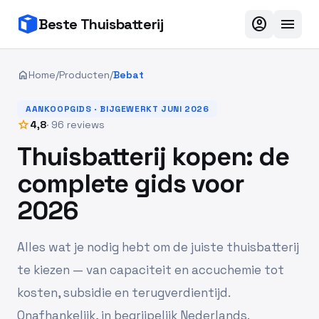
account_circle
menu
Beste Thuisbatterij
home
Home
/
Producten
/
Bebat
AANKOOPGIDS · BIJGEWERKT JUNI 2026
star
4,8
· 96 reviews
Thuisbatterij kopen: de
complete gids voor
2026
Alles wat je nodig hebt om de juiste thuisbatterij
te kiezen — van capaciteit en accuchemie tot
kosten, subsidie en terugverdientijd.
Onafhankelijk, in begrijpelijk Nederlands.