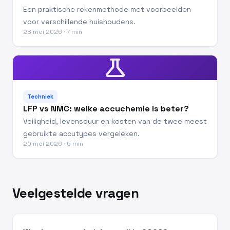
Een praktische rekenmethode met voorbeelden
voor verschillende huishoudens.
28 mei 2026 · 7 min
science
Techniek
LFP vs NMC: welke accuchemie is beter?
Veiligheid, levensduur en kosten van de twee meest
gebruikte accutypes vergeleken.
20 mei 2026 · 5 min
Veelgestelde vragen