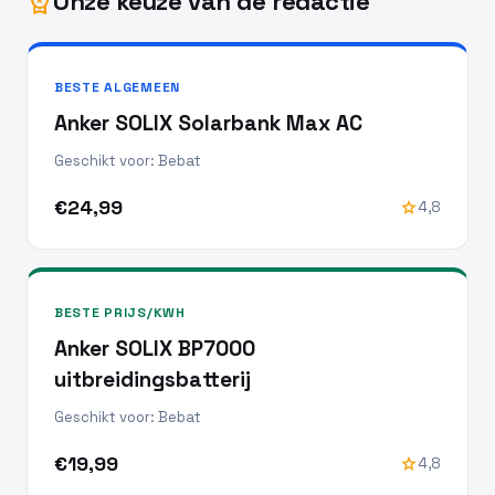
Onze keuze van de redactie
workspace_premium
BESTE ALGEMEEN
Anker SOLIX Solarbank Max AC
Geschikt voor: Bebat
€24,99
star
4,8
BESTE PRIJS/KWH
Anker SOLIX BP7000
uitbreidingsbatterij
Geschikt voor: Bebat
€19,99
star
4,8