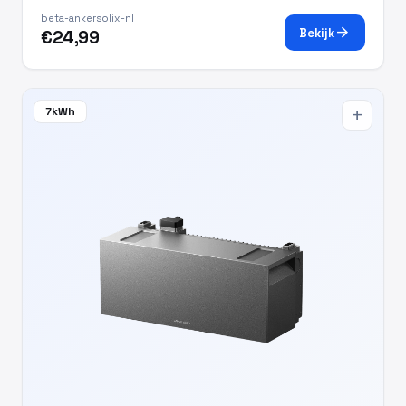
beta-ankersolix-nl
arrow_forward
Bekijk
€24,99
7kWh
add