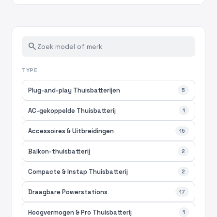
search
TYPE
Plug-and-play Thuisbatterijen
5
AC-gekoppelde Thuisbatterij
1
Accessoires & Uitbreidingen
15
Balkon-thuisbatterij
2
Compacte & Instap Thuisbatterij
2
Draagbare Powerstations
17
Hoogvermogen & Pro Thuisbatterij
1