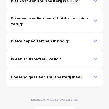
expand_more
Wat kost een thuisbatterij in 2026?
Wanneer verdient een thuisbatterij zich
expand_more
terug?
expand_more
Welke capaciteit heb ik nodig?
expand_more
Is een thuisbatterij veilig?
expand_more
Hoe lang gaat een thuisbatterij mee?
MERKEN IN DEZE CATEGORIE