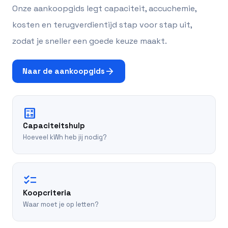
Onze aankoopgids legt capaciteit, accuchemie,
kosten en terugverdientijd stap voor stap uit,
zodat je sneller een goede keuze maakt.
arrow_forward
Naar de aankoopgids
calculate
Capaciteitshulp
Hoeveel kWh heb jij nodig?
checklist
Koopcriteria
Waar moet je op letten?