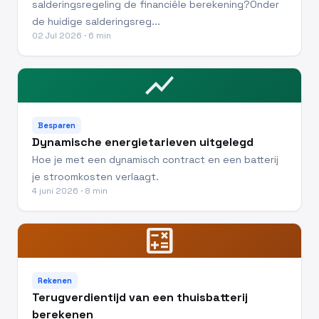
salderingsregeling de financiële berekening?Onder
de huidige salderingsreg...
02 Jul 2026 · 6 min
show_chart
Besparen
Dynamische energietarieven uitgelegd
Hoe je met een dynamisch contract en een batterij
je stroomkosten verlaagt.
4 juni 2026 · 8 min
calculate
Rekenen
Terugverdientijd van een thuisbatterij
berekenen