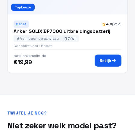
Topkeuze
star
4,8
(212)
Bebat
Anker SOLIX BP7000 uitbreidingsbatterij
bolt
battery_charging_full
Vermogen op aanvraag
7kWh
Geschikt voor: Bebat
beta-ankersolix-de
arrow_forward
Bekijk
€19,99
TWIJFEL JE NOG?
Niet zeker welk model past?