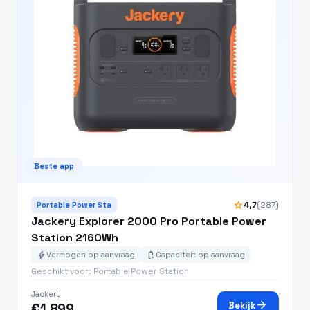
Beste app
star
4,7
(287)
Portable Power Sta
Jackery Explorer 2000 Pro Portable Power
Station 2160Wh
bolt
battery_charging_full
Vermogen op aanvraag
Capaciteit op aanvraag
Geschikt voor: Portable Power Station
Jackery
arrow_forward
Bekijk
€1.899