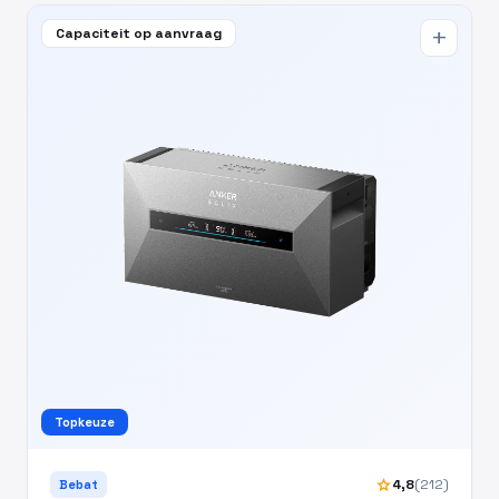
Capaciteit op aanvraag
add
Topkeuze
star
4,8
(212)
Bebat