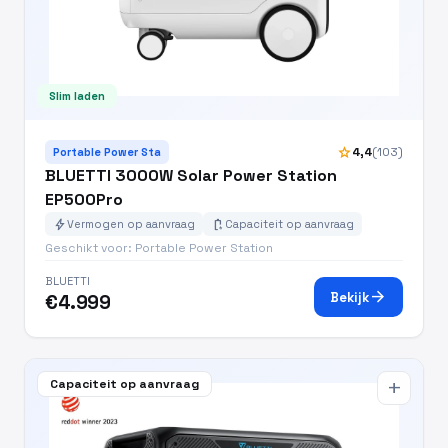
Slim laden
star
4,4
(103)
Portable Power Sta
BLUETTI 3000W Solar Power Station
EP500Pro
bolt
battery_charging_full
Vermogen op aanvraag
Capaciteit op aanvraag
Geschikt voor: Portable Power Station
BLUETTI
arrow_forward
Bekijk
€4.999
Capaciteit op aanvraag
add