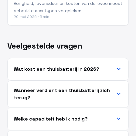
Veiligheid, levensduur en kosten van de twee meest
gebruikte accutypes vergeleken.
20 mei 2026 · 5 min
Veelgestelde vragen
expand_more
Wat kost een thuisbatterij in 2026?
Wanneer verdient een thuisbatterij zich
expand_more
terug?
expand_more
Welke capaciteit heb ik nodig?