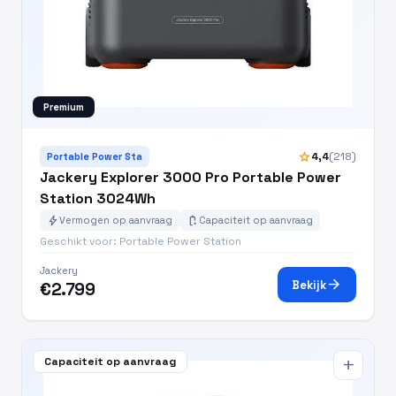
Premium
star
4,4
(218)
Portable Power Sta
Jackery Explorer 3000 Pro Portable Power
Station 3024Wh
bolt
battery_charging_full
Vermogen op aanvraag
Capaciteit op aanvraag
Geschikt voor: Portable Power Station
Jackery
arrow_forward
Bekijk
€2.799
Capaciteit op aanvraag
add