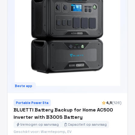
Beste app
star
4,5
(126)
Portable Power Sta
BLUETTI Battery Backup for Home AC500
inverter with B300S Battery
bolt
battery_charging_full
Vermogen op aanvraag
Capaciteit op aanvraag
Geschikt voor: Warmtepomp, EV