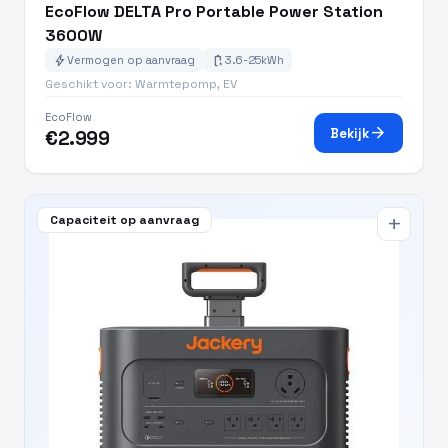
EcoFlow DELTA Pro Portable Power Station
3600W
bolt
battery_charging_full
Vermogen op aanvraag
3.6-25kWh
Geschikt voor: Warmtepomp, EV
EcoFlow
arrow_forward
Bekijk
€2.999
Capaciteit op aanvraag
add