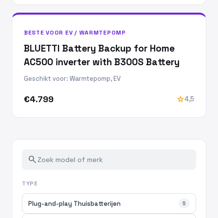
BESTE VOOR EV / WARMTEPOMP
BLUETTI Battery Backup for Home
AC500 inverter with B300S Battery
Geschikt voor: Warmtepomp, EV
€4.799
star
4,5
search
TYPE
Plug-and-play Thuisbatterijen
5