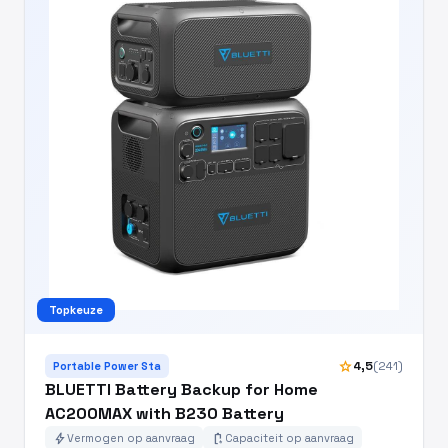
Topkeuze
star
4,5
(241)
Portable Power Sta
BLUETTI Battery Backup for Home
AC200MAX with B230 Battery
bolt
battery_charging_full
Vermogen op aanvraag
Capaciteit op aanvraag