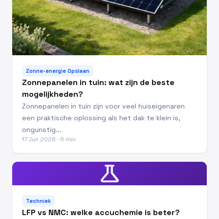
Zonne-energie Opslaan
Zonnepanelen in tuin: wat zijn de beste
mogelijkheden?
Zonnepanelen in tuin zijn voor veel huiseigenaren
een praktische oplossing als het dak te klein is,
ongunstig...
17 Jun 2026 · 6 min
science
Techniek
LFP vs NMC: welke accuchemie is beter?