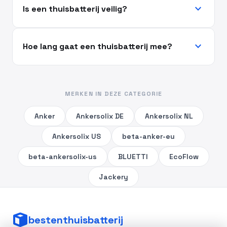
expand_more
Is een thuisbatterij veilig?
expand_more
Hoe lang gaat een thuisbatterij mee?
MERKEN IN DEZE CATEGORIE
Anker
Ankersolix DE
Ankersolix NL
Ankersolix US
beta-anker-eu
beta-ankersolix-us
BLUETTI
EcoFlow
Jackery
bestenthuisbatterij