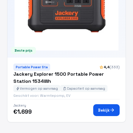
Beste prijs
star
4,4
(333)
Portable Power Sta
Jackery Explorer 1500 Portable Power
Station 1534Wh
bolt
battery_charging_full
Vermogen op aanvraag
Capaciteit op aanvraag
Geschikt voor: Warmtepomp, EV
Jackery
arrow_forward
Bekijk
€1.699