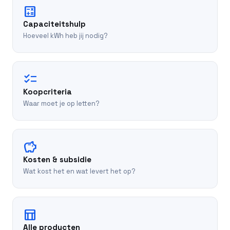
calculate
Capaciteitshulp
Hoeveel kWh heb jij nodig?
checklist
Koopcriteria
Waar moet je op letten?
savings
Kosten & subsidie
Wat kost het en wat levert het op?
table_chart
Alle producten