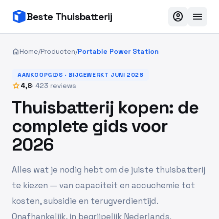
account_circle
menu
Beste Thuisbatterij
home
Home
/
Producten
/
Portable Power Station
AANKOOPGIDS · BIJGEWERKT JUNI 2026
star
4,8
· 423 reviews
Thuisbatterij kopen: de
complete gids voor
2026
Alles wat je nodig hebt om de juiste thuisbatterij
te kiezen — van capaciteit en accuchemie tot
kosten, subsidie en terugverdientijd.
Onafhankelijk, in begrijpelijk Nederlands.