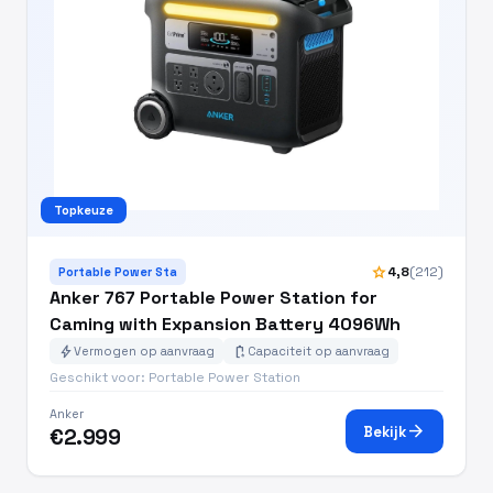
Topkeuze
star
4,8
(212)
Portable Power Sta
Anker 767 Portable Power Station for
Caming with Expansion Battery 4096Wh
bolt
battery_charging_full
Vermogen op aanvraag
Capaciteit op aanvraag
Geschikt voor: Portable Power Station
Anker
arrow_forward
Bekijk
€2.999