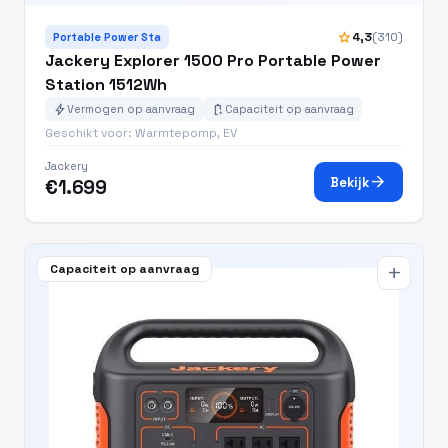
star
4,3
(310)
Portable Power Sta
Jackery Explorer 1500 Pro Portable Power
Station 1512Wh
bolt
battery_charging_full
Vermogen op aanvraag
Capaciteit op aanvraag
Geschikt voor: Warmtepomp, EV
Jackery
arrow_forward
Bekijk
€1.699
Capaciteit op aanvraag
add