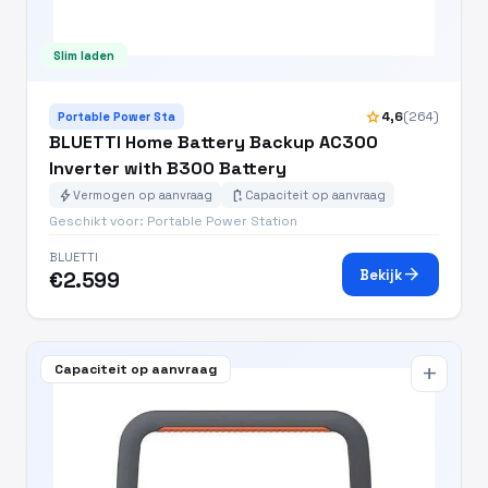
Slim laden
star
4,6
(264)
Portable Power Sta
BLUETTI Home Battery Backup AC300
Inverter with B300 Battery
bolt
battery_charging_full
Vermogen op aanvraag
Capaciteit op aanvraag
Geschikt voor: Portable Power Station
BLUETTI
arrow_forward
Bekijk
€2.599
Capaciteit op aanvraag
add