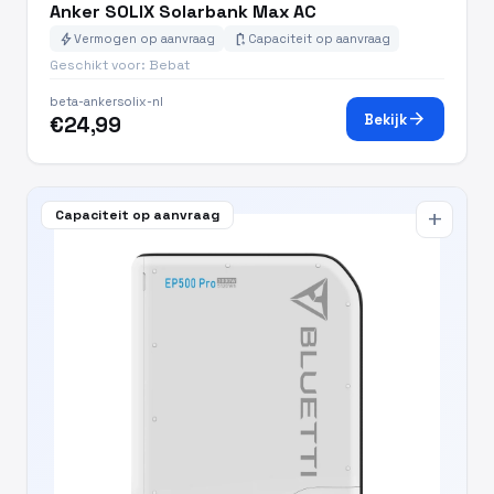
Anker SOLIX Solarbank Max AC
bolt
battery_charging_full
Vermogen op aanvraag
Capaciteit op aanvraag
Geschikt voor: Bebat
beta-ankersolix-nl
arrow_forward
Bekijk
€24,99
Capaciteit op aanvraag
add