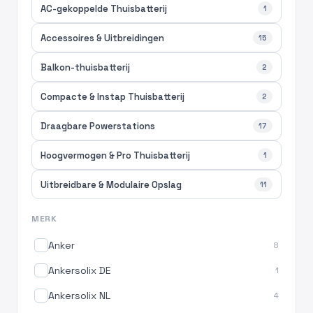
AC-gekoppelde Thuisbatterij
1
Accessoires & Uitbreidingen
15
Balkon-thuisbatterij
2
Compacte & Instap Thuisbatterij
2
Draagbare Powerstations
17
Hoogvermogen & Pro Thuisbatterij
1
Uitbreidbare & Modulaire Opslag
11
MERK
Anker
8
Ankersolix DE
1
Ankersolix NL
4