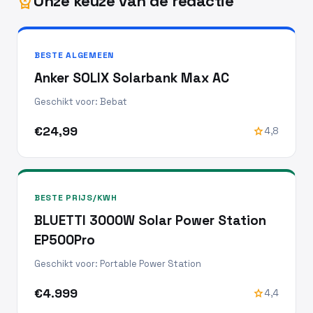
Onze keuze van de redactie
workspace_premium
BESTE ALGEMEEN
Anker SOLIX Solarbank Max AC
Geschikt voor: Bebat
€24,99
star
4,8
BESTE PRIJS/KWH
BLUETTI 3000W Solar Power Station
EP500Pro
Geschikt voor: Portable Power Station
€4.999
star
4,4