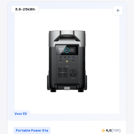
3.6-25kWh
add
Voor EV
star
4,6
(134)
Portable Power Sta