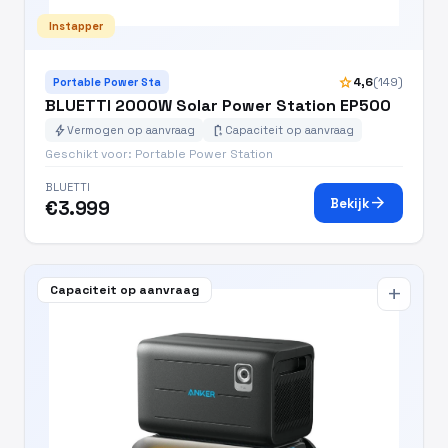
Instapper
star
4,6
(149)
Portable Power Sta
BLUETTI 2000W Solar Power Station EP500
bolt
battery_charging_full
Vermogen op aanvraag
Capaciteit op aanvraag
Geschikt voor: Portable Power Station
BLUETTI
arrow_forward
Bekijk
€3.999
Capaciteit op aanvraag
add