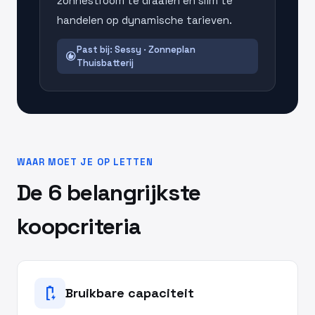
zonnestroom te draaien en slim te
handelen op dynamische tarieven.
Past bij: Sessy · Zonneplan
recommend
Thuisbatterij
WAAR MOET JE OP LETTEN
De 6 belangrijkste
koopcriteria
battery_charging_full
Bruikbare capaciteit