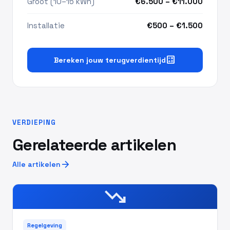
Groot (10–15 kWh)
€6.500 – €11.000
Installatie
€500 – €1.500
calculate
Bereken jouw terugverdientijd
VERDIEPING
Gerelateerde artikelen
arrow_forward
Alle artikelen
trending_down
Regelgeving