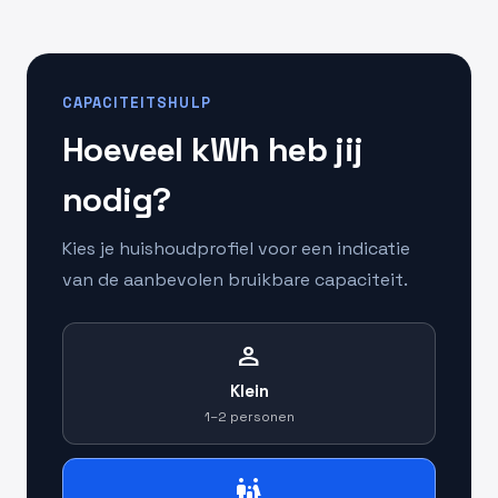
CAPACITEITSHULP
Hoeveel kWh heb jij
nodig?
Kies je huishoudprofiel voor een indicatie
van de aanbevolen bruikbare capaciteit.
person
Klein
1–2 personen
family_restroom