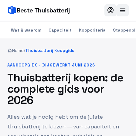
account_circle
menu
Beste Thuisbatterij
Wat & waarom
Capaciteit
Koopcriteria
Stappenpl
home
Home
/
Thuisbatterij Koopgids
AANKOOPGIDS · BIJGEWERKT JUNI 2026
Thuisbatterij kopen: de
complete gids voor
2026
Alles wat je nodig hebt om de juiste
thuisbatterij te kiezen — van capaciteit en