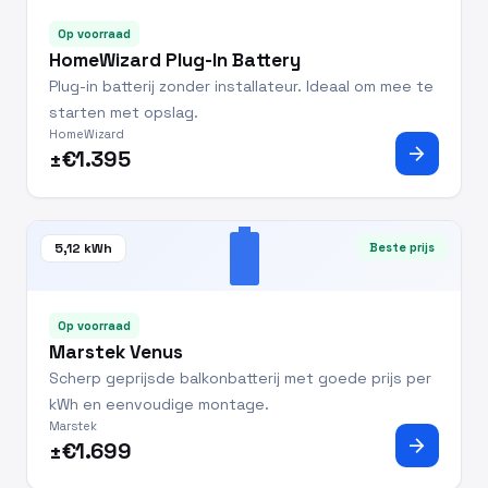
Op voorraad
HomeWizard Plug-In Battery
Plug-in batterij zonder installateur. Ideaal om mee te
starten met opslag.
HomeWizard
arrow_forward
±€1.395
battery_full
5,12 kWh
Beste prijs
Op voorraad
Marstek Venus
Scherp geprijsde balkonbatterij met goede prijs per
kWh en eenvoudige montage.
Marstek
arrow_forward
±€1.699