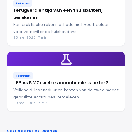
Rekenen
Terugverdientijd van een thuisbatterij
berekenen
Een praktische rekenmethode met voorbeelden
voor verschillende huishoudens.
28 mei 2026 · 7 min
science
Techniek
LFP vs NMC: welke accuchemie is beter?
Veiligheid, levensduur en kosten van de twee meest
gebruikte accutypes vergeleken.
20 mei 2026 · 5 min
VEELGESTELDE VRAGEN