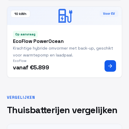
ev_station
10 kWh
Voor EV
Op aanvraag
EcoFlow PowerOcean
Krachtige hybride omvormer met back-up, geschikt
voor warmtepomp en laadpaal.
EcoFlow
arrow_forward
vanaf €5.899
VERGELIJKEN
Thuisbatterijen vergelijken