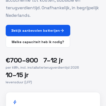
accuchemie tot kosten, subsidie en
terugverdientijd. Onafhankelijk, in begrijpelijk
Nederlands.
arrow_forward
Bekijk aanbevolen batterijen
Welke capaciteit heb ik nodig?
€700–900
7–12 jr
per kWh, incl. installatie
terugverdientijd 2026
10–15 jr
levensduur (LFP)
bolt