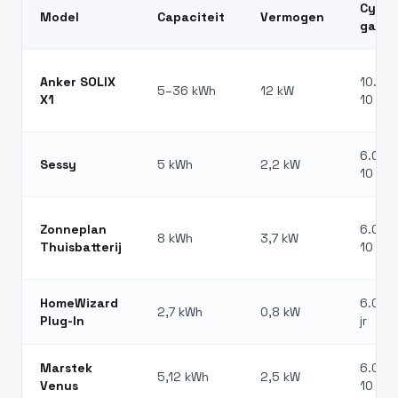
Cycli 
Model
Capaciteit
Vermogen
garan
Anker SOLIX
10.000
5–36 kWh
12 kW
X1
10 jr
6.000 
Sessy
5 kWh
2,2 kW
10 jr
Zonneplan
6.000 
8 kWh
3,7 kW
Thuisbatterij
10 jr
HomeWizard
6.000 
2,7 kWh
0,8 kW
Plug-In
jr
Marstek
6.000 
5,12 kWh
2,5 kW
Venus
10 jr