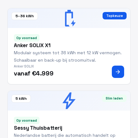
battery_charging_full
5–36 kWh
Topkeuze
Op voorraad
Anker SOLIX X1
Modulair systeem tot 36 kWh met 12 kW vermogen.
Schaalbaar en back-up bij stroomuitval.
Anker SOLIX
arrow_forward
vanaf €4.999
bolt
5 kWh
Slim laden
Op voorraad
Sessy Thuisbatterij
Nederlandse batterij die automatisch handelt op