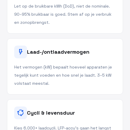
Let op de bruikbare kWh (DoD), niet de nominale.
90–95% bruikbaar is goed. Stem af op je verbruik
en zonopbrengst.
flash_on
Laad-/ontlaadvermogen
Het vermogen (kW) bepaalt hoeveel apparaten je
tegelijk kunt voeden en hoe snel je laadt. 3–5 kW
volstaat meestal.
cycle
Cycli & levensduur
Kies 6.000+ laadcycli. LFP-accu's gaan het langst