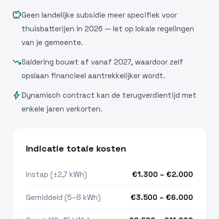
savings
Geen landelijke subsidie meer specifiek voor
thuisbatterijen in 2026 — let op lokale regelingen
van je gemeente.
trending_down
Saldering bouwt af vanaf 2027, waardoor zelf
opslaan financieel aantrekkelijker wordt.
bolt
Dynamisch contract kan de terugverdientijd met
enkele jaren verkorten.
Indicatie totale kosten
Instap (±2,7 kWh)
€1.300 – €2.000
Gemiddeld (5–8 kWh)
€3.500 – €6.000