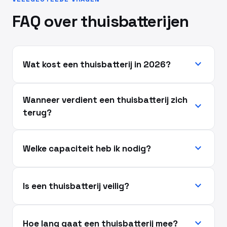
FAQ over thuisbatterijen
expand_more
Wat kost een thuisbatterij in 2026?
Wanneer verdient een thuisbatterij zich
expand_more
terug?
expand_more
Welke capaciteit heb ik nodig?
expand_more
Is een thuisbatterij veilig?
expand_more
Hoe lang gaat een thuisbatterij mee?