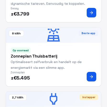
dynamische tarieven. Eenvoudig te koppelen.
Sessy
arrow_forward
±€3.799
solar_power
8 kWh
Beste app
Op voorraad
Zonneplan Thuisbatterij
Optimaliseert zelfverbruik en handelt op de
energiemarkt via een slimme app.
Zonneplan
arrow_forward
±€5.495
power
2,7 kWh
Instapper