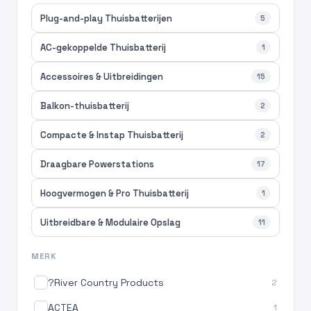
Plug-and-play Thuisbatterijen
5
AC-gekoppelde Thuisbatterij
1
Accessoires & Uitbreidingen
15
Balkon-thuisbatterij
2
Compacte & Instap Thuisbatterij
2
Draagbare Powerstations
17
Hoogvermogen & Pro Thuisbatterij
1
Uitbreidbare & Modulaire Opslag
11
MERK
?River Country Products
2
ACTEA
1