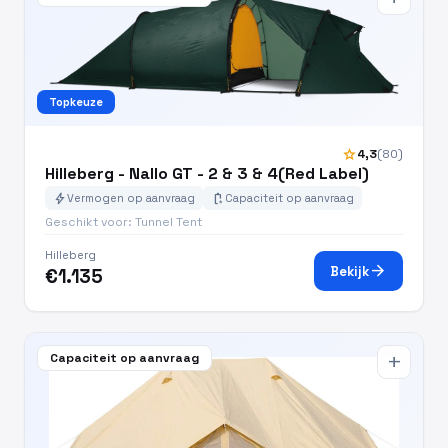
Topkeuze
star
4,3
(80)
Hilleberg - Nallo GT - 2 & 3 & 4(Red Label)
bolt
battery_charging_full
Vermogen op aanvraag
Capaciteit op aanvraag
Geschikt voor: Tunnel Tent
Hilleberg
arrow_forward
Bekijk
€1.135
Capaciteit op aanvraag
add