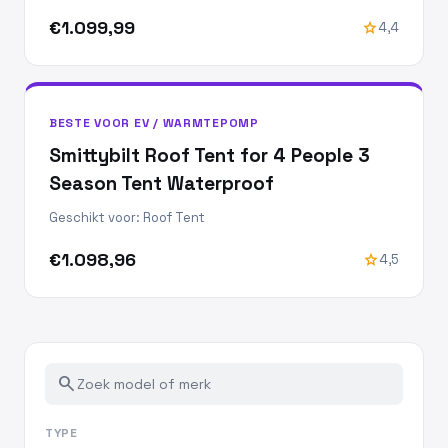
€1.099,99
star
4,4
BESTE VOOR EV / WARMTEPOMP
Smittybilt Roof Tent for 4 People 3
Season Tent Waterproof
Geschikt voor: Roof Tent
€1.098,96
star
4,5
search
TYPE