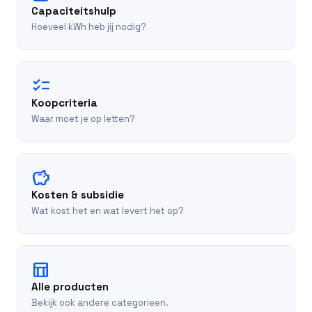
Capaciteitshulp
Hoeveel kWh heb jij nodig?
checklist
Koopcriteria
Waar moet je op letten?
savings
Kosten & subsidie
Wat kost het en wat levert het op?
table_chart
Alle producten
Bekijk ook andere categorieen.