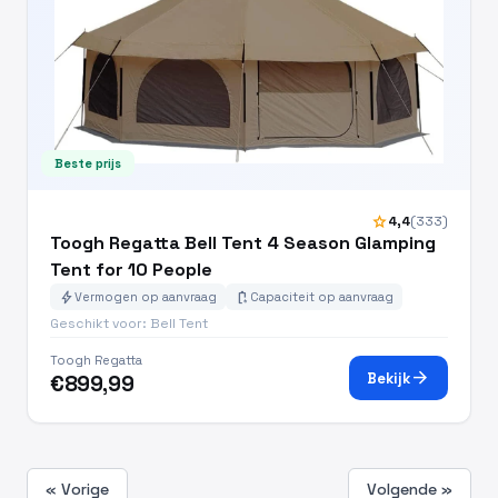
Beste prijs
star
4,4
(333)
Toogh Regatta Bell Tent 4 Season Glamping
Tent for 10 People
bolt
battery_charging_full
Vermogen op aanvraag
Capaciteit op aanvraag
Geschikt voor: Bell Tent
Toogh Regatta
arrow_forward
Bekijk
€899,99
« Vorige
Volgende »