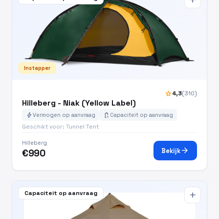
add
Instapper
star
4,3
(310)
Hilleberg - Niak (Yellow Label)
bolt
battery_charging_full
Vermogen op aanvraag
Capaciteit op aanvraag
Geschikt voor: Tunnel Tent
Hilleberg
arrow_forward
Bekijk
€990
Capaciteit op aanvraag
add