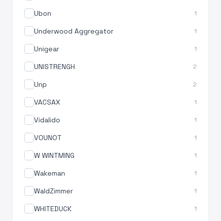
Ubon
1
Underwood Aggregator
1
Unigear
1
UNISTRENGH
2
Unp
2
VACSAX
1
Vidalido
1
VOUNOT
1
W WINTMING
1
Wakeman
1
WaldZimmer
1
WHITEDUCK
1