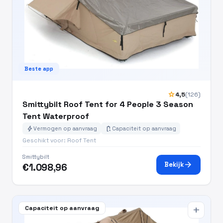
Beste app
star
4,5
(126)
Smittybilt Roof Tent for 4 People 3 Season
Tent Waterproof
bolt
battery_charging_full
Vermogen op aanvraag
Capaciteit op aanvraag
Geschikt voor: Roof Tent
Smittybilt
arrow_forward
Bekijk
€1.098,96
Capaciteit op aanvraag
add