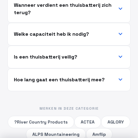
Wanneer verdient een thuisbatterij zich
expand_more
terug?
expand_more
Welke capaciteit heb ik nodig?
expand_more
Is een thuisbatterij veilig?
expand_more
Hoe lang gaat een thuisbatterij mee?
MERKEN IN DEZE CATEGORIE
?River Country Products
ACTEA
AGLORY
ALPS Mountaineering
Amflip