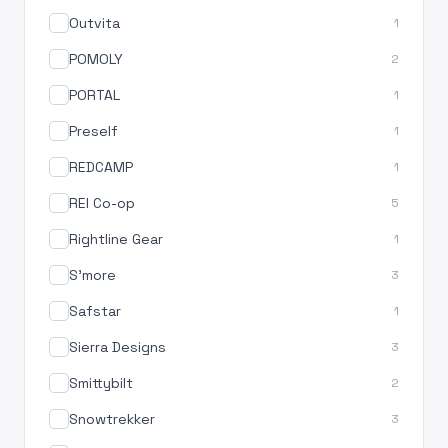
Outvita
1
POMOLY
2
PORTAL
1
Preself
1
REDCAMP
1
REI Co-op
5
Rightline Gear
1
S'more
3
Safstar
1
Sierra Designs
3
Smittybilt
2
Snowtrekker
3