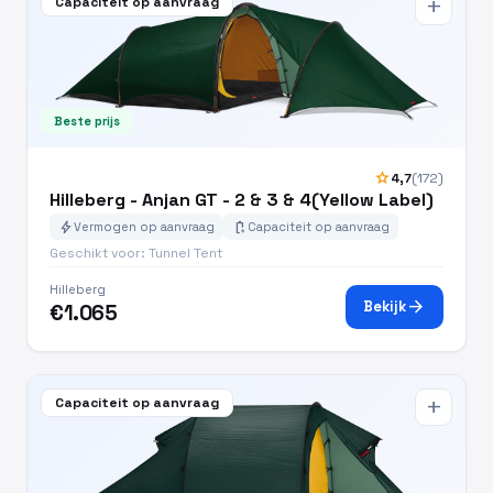
Capaciteit op aanvraag
add
Beste prijs
star
4,7
(172)
Hilleberg - Anjan GT - 2 & 3 & 4(Yellow Label)
bolt
battery_charging_full
Vermogen op aanvraag
Capaciteit op aanvraag
Geschikt voor: Tunnel Tent
Hilleberg
arrow_forward
Bekijk
€1.065
Capaciteit op aanvraag
add