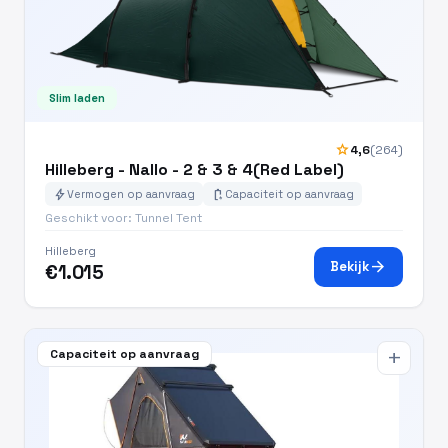
Slim laden
star
4,6
(264)
Hilleberg - Nallo - 2 & 3 & 4(Red Label)
bolt
battery_charging_full
Vermogen op aanvraag
Capaciteit op aanvraag
Geschikt voor: Tunnel Tent
Hilleberg
arrow_forward
Bekijk
€1.015
Capaciteit op aanvraag
add