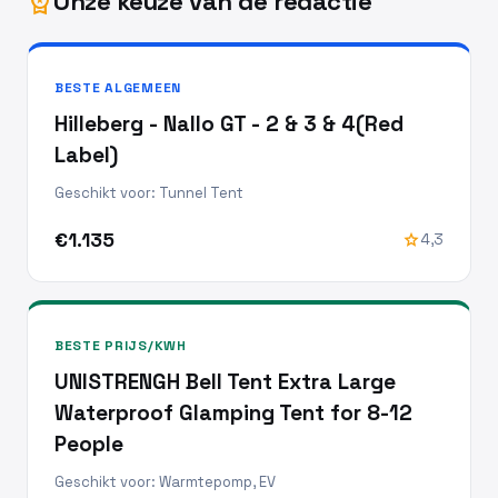
Onze keuze van de redactie
workspace_premium
BESTE ALGEMEEN
Hilleberg - Nallo GT - 2 & 3 & 4(Red
Label)
Geschikt voor: Tunnel Tent
€1.135
star
4,3
BESTE PRIJS/KWH
UNISTRENGH Bell Tent Extra Large
Waterproof Glamping Tent for 8-12
People
Geschikt voor: Warmtepomp, EV