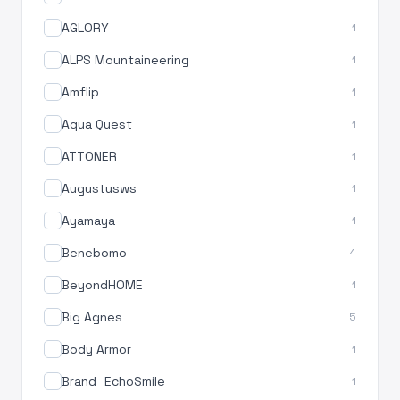
AGLORY
1
ALPS Mountaineering
1
Amflip
1
Aqua Quest
1
ATTONER
1
Augustusws
1
Ayamaya
1
Benebomo
4
BeyondHOME
1
Big Agnes
5
Body Armor
1
Brand_EchoSmile
1