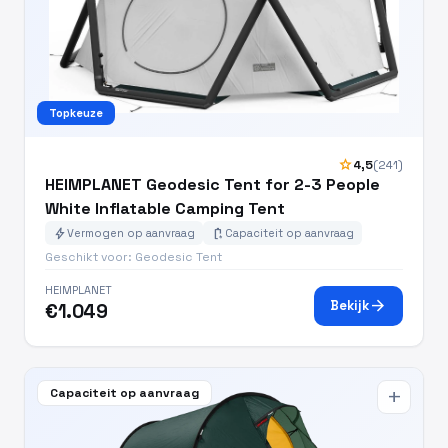
Topkeuze
star
4,5
(241)
HEIMPLANET Geodesic Tent for 2-3 People
White Inflatable Camping Tent
bolt
battery_charging_full
Vermogen op aanvraag
Capaciteit op aanvraag
Geschikt voor: Geodesic Tent
HEIMPLANET
arrow_forward
Bekijk
€1.049
Capaciteit op aanvraag
add