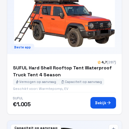
Beste app
star
4,7
(287)
SUFUL Hard Shell Rooftop Tent Waterproof
Truck Tent 4 Season
bolt
battery_charging_full
Vermogen op aanvraag
Capaciteit op aanvraag
Geschikt voor: Warmtepomp, EV
SUFUL
arrow_forward
Bekijk
€1.005
Capaciteit op aanvraag