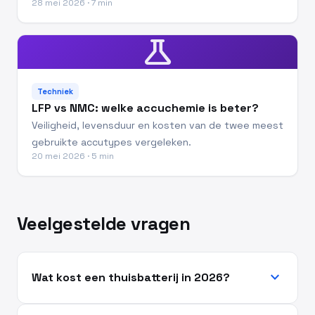
28 mei 2026 · 7 min
science
Techniek
LFP vs NMC: welke accuchemie is beter?
Veiligheid, levensduur en kosten van de twee meest
gebruikte accutypes vergeleken.
20 mei 2026 · 5 min
Veelgestelde vragen
expand_more
Wat kost een thuisbatterij in 2026?