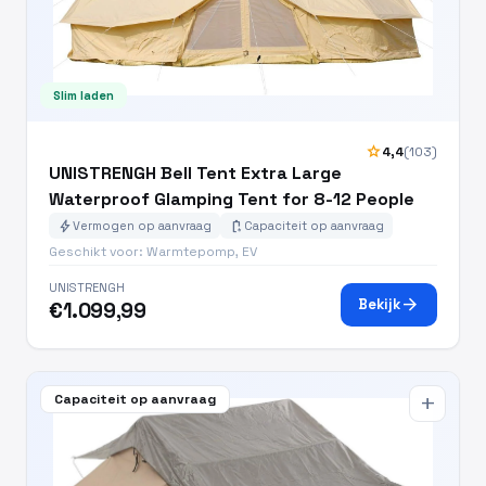
Slim laden
star
4,4
(103)
UNISTRENGH Bell Tent Extra Large
Waterproof Glamping Tent for 8-12 People
bolt
battery_charging_full
Vermogen op aanvraag
Capaciteit op aanvraag
Geschikt voor: Warmtepomp, EV
UNISTRENGH
arrow_forward
Bekijk
€1.099,99
Capaciteit op aanvraag
add