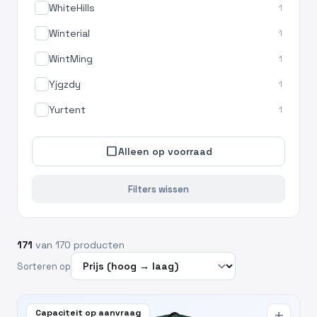
WhiteHills
1
Winterial
1
WintMing
1
Yjgzdy
1
Yurtent
1
check_box_outline_blank
Alleen op voorraad
Filters wissen
171
van 170 producten
Sorteren op
Capaciteit op aanvraag
add