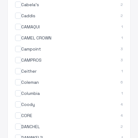
Cabela's
2
Caddis
2
CAMAQUI
1
CAMEL CROWN
1
Campoint
3
CAMPROS
3
Ceither
1
Coleman
6
Columbia
1
Coody
4
CORE
4
DANCHEL
2
DANWKEIJI
1