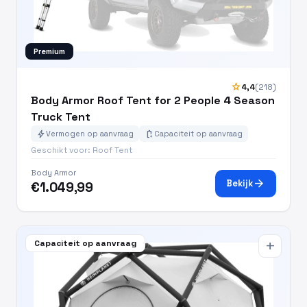
Premium
star
4,4
(218)
Body Armor Roof Tent for 2 People 4 Season
Truck Tent
bolt
battery_charging_full
Vermogen op aanvraag
Capaciteit op aanvraag
Geschikt voor: Roof Tent
Body Armor
arrow_forward
Bekijk
€1.049,99
Capaciteit op aanvraag
add