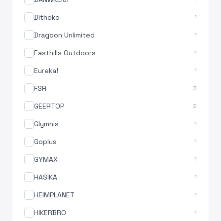
Dithoko
1
Dragoon Unlimited
1
Easthills Outdoors
1
Eureka!
1
FSR
3
GEERTOP
2
Glymnis
1
Goplus
1
GYMAX
1
HASIKA
1
HEIMPLANET
1
HIKERBRO
1