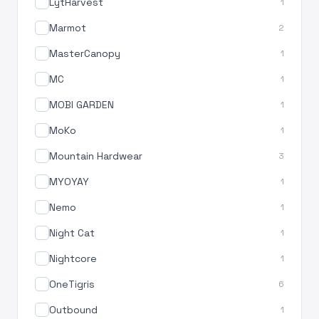
LytHarvest
1
Marmot
2
MasterCanopy
1
MC
1
MOBI GARDEN
1
MoKo
1
Mountain Hardwear
3
MYOYAY
1
Nemo
1
Night Cat
1
Nightcore
1
OneTigris
6
Outbound
1