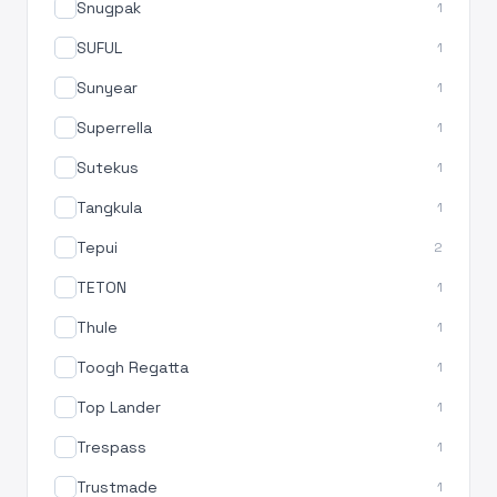
Snugpak
1
SUFUL
1
Sunyear
1
Superrella
1
Sutekus
1
Tangkula
1
Tepui
2
TETON
1
Thule
1
Toogh Regatta
1
Top Lander
1
Trespass
1
Trustmade
1