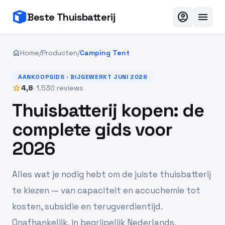
account_circle
menu
Beste Thuisbatterij
home
Home
/
Producten
/
Camping Tent
AANKOOPGIDS · BIJGEWERKT JUNI 2026
star
4,8
· 1.530 reviews
Thuisbatterij kopen: de
complete gids voor
2026
Alles wat je nodig hebt om de juiste thuisbatterij
te kiezen — van capaciteit en accuchemie tot
kosten, subsidie en terugverdientijd.
Onafhankelijk, in begrijpelijk Nederlands.