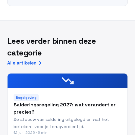
Lees verder binnen deze
categorie
arrow_forward
Alle artikelen
trending_down
Regelgeving
Salderingsregeling 2027: wat verandert er
precies?
De afbouw van saldering uitgelegd en wat het
betekent voor je terugverdientijd.
12 juni 2026 · 6 min