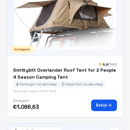
Instapper
star
4,6
(149)
Smittybilt Overlander Roof Tent for 2 People
4 Season Camping Tent
bolt
battery_charging_full
Vermogen op aanvraag
Capaciteit op aanvraag
Geschikt voor: Roof Tent
Smittybilt
arrow_forward
Bekijk
€1.096,63