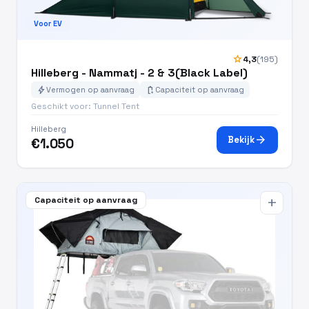
Voor EV
star
4,3
(195)
Hilleberg - Nammatj - 2 & 3(Black Label)
bolt
battery_charging_full
Vermogen op aanvraag
Capaciteit op aanvraag
Geschikt voor: Tunnel Tent
Hilleberg
arrow_forward
Bekijk
€1.050
Capaciteit op aanvraag
add