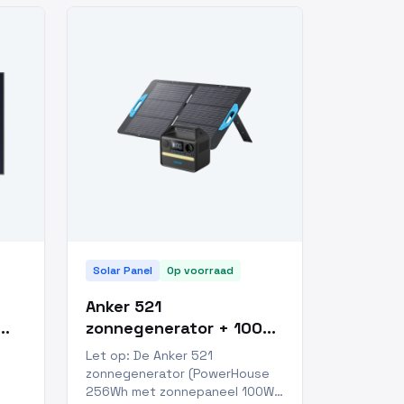
Solar Panel
Op voorraad
Anker 521
zonnegenerator + 100W
zonnepaneel
Let op: De Anker 521
zonnegenerator (PowerHouse
256Wh met zonnepaneel 100W)