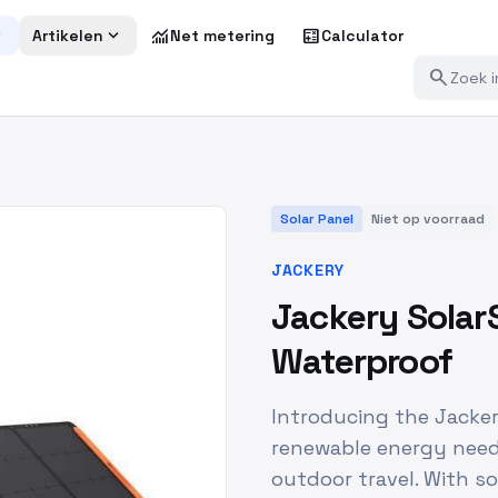
more
expand_more
monitoring
calculate
Artikelen
Net metering
Calculator
search
Solar Panel
Niet op voorraad
JACKERY
Jackery Solar
Waterproof
Introducing the Jacker
renewable energy need
outdoor travel. With so