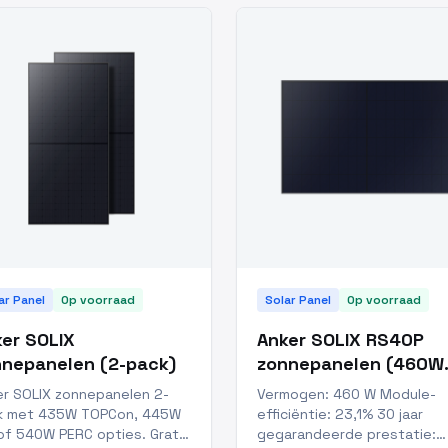
ar Panel
Op voorraad
Solar Panel
Op voorraad
er SOLIX
Anker SOLIX RS40P
nnepanelen (2-pack)
zonnepanelen (460W
ABC, 2-pack)
er SOLIX zonnepanelen 2-
Vermogen: 460 W Module-
k met 435W TOPCon, 445W
efficiëntie: 23,1% 30 jaar
of 540W PERC opties. Gratis
gegarandeerde prestatie: