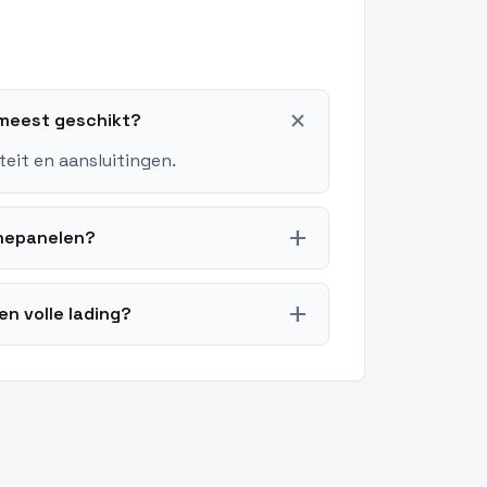
add
 meest geschikt?
teit en aansluitingen.
add
nnepanelen?
add
n volle lading?