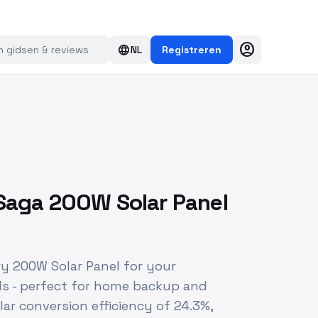
account_circle
language
NL
Registreren
Saga 200W Solar Panel
y 200W Solar Panel for your
s - perfect for home backup and
lar conversion efficiency of 24.3%,