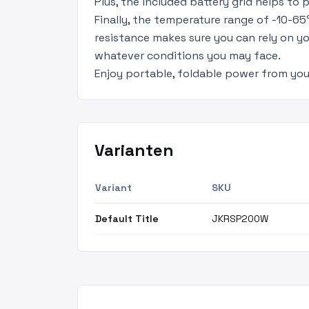
Plus, the included battery grid helps to 
Finally, the temperature range of -10-65
resistance makes sure you can rely on y
whatever conditions you may face.
Enjoy portable, foldable power from you
Varianten
Variant
SKU
Default Title
JKRSP200W