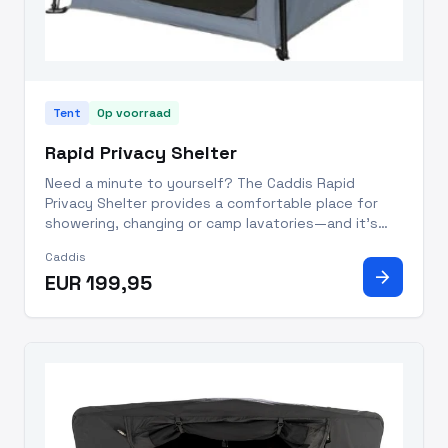
Tent
Op voorraad
Rapid Privacy Shelter
Need a minute to yourself? The Caddis Rapid
Privacy Shelter provides a comfortable place for
showering, changing or camp lavatories—and it's
easy to set up.
Caddis
arrow_forward
EUR 199,95