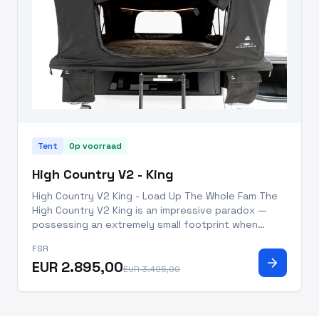
Tent
Op voorraad
High Country V2 - King
High Country V2 King - Load Up The Whole Fam The
High Country V2 King is an impressive paradox —
possessing an extremely small footprint when
packed on your rig and also the largest sleeping
FSR
area of any of our rooftop tents when folded out.
arrow_forward
EUR 2.895,00
For families and gr
EUR 3.495,00