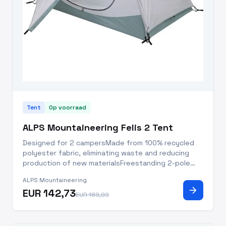
Tent
Op voorraad
ALPS Mountaineering Felis 2 Tent
Designed for 2 campersMade from 100% recycled
polyester fabric, eliminating waste and reducing
production of new materialsFreestanding 2-pole
design with 7000-series aluminum
ALPS Mountaineering
polesWeatherproof rainfly with vestibule attaches
arrow_forward
EUR 142,73
with buckles to the corners for max
EUR 189,99