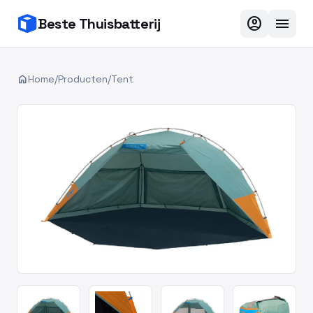
account_circle
menu
Beste Thuisbatterij
home
Home
/
Producten
/
Tent