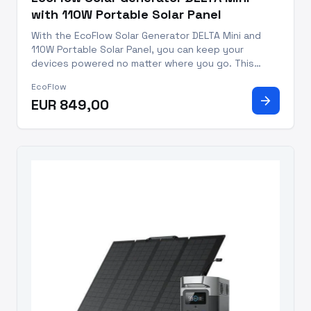
with 110W Portable Solar Panel
With the EcoFlow Solar Generator DELTA Mini and
110W Portable Solar Panel, you can keep your
devices powered no matter where you go. This
trusted solar generator is perfect for power
EcoFlow
outages, outdoor adventures, and professional
arrow_forward
EUR 849,00
work. With a capacity of 882Wh,