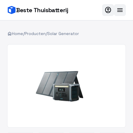
account_circle
menu
Beste Thuisbatterij
home
Home
/
Producten
/
Solar Generator