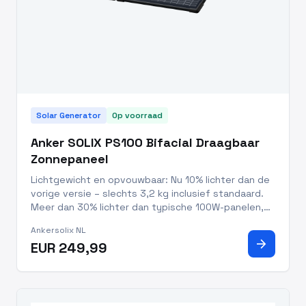
Solar Generator
Op voorraad
Anker SOLIX PS100 Bifacial Draagbaar
Zonnepaneel
Lichtgewicht en opvouwbaar: Nu 10% lichter dan de
vorige versie – slechts 3,2 kg inclusief standaard.
Meer dan 30% lichter dan typische 100W-panelen,
waardoor meenemen en opzetten nog makkelijker is.
Ankersolix NL
10 jaar levensduur, 5 jaar garantie en IP68-
arrow_forward
EUR 249,99
waterdicht: Gema