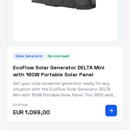
Solar Generator
Op voorraad
EcoFlow Solar Generator DELTA Mini
with 160W Portable Solar Panel
Get your solar-powered generator ready for any
situation with the EcoFlow Solar Generator DELTA
Mini with 160W Portable Solar Panel. This 1800 watt
system creates 1.7kWh of energy daily and is IP68
EcoFlow
dust and water resistant, making it perfect for all
arrow_forward
EUR 1.099,00
your outdo