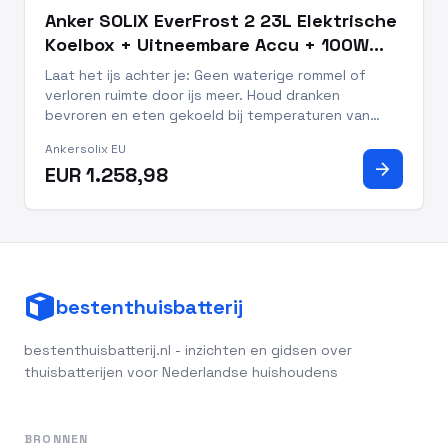
Anker SOLIX EverFrost 2 23L Elektrische
Koelbox + Uitneembare Accu + 100W
Zonnepanelen
Laat het ijs achter je: Geen waterige rommel of
verloren ruimte door ijs meer. Houd dranken
bevroren en eten gekoeld bij temperaturen van
-20°C tot 20°C. Snelle koeling: van 25°C naar 0°C in
Ankersolix EU
slechts 26 minuten, versheid hoeft niet te wachten
arrow_forward
EUR 1.258,98
Altijd koel: houd
bestenthuisbatterij
bestenthuisbatterij.nl - inzichten en gidsen over
thuisbatterijen voor Nederlandse huishoudens
BRONNEN