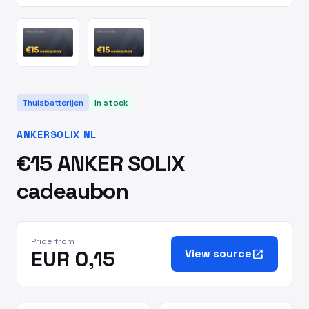
Thuisbatterijen
In stock
ANKERSOLIX NL
€15 ANKER SOLIX
cadeaubon
Price from
EUR 0,15
View source
open_in_new