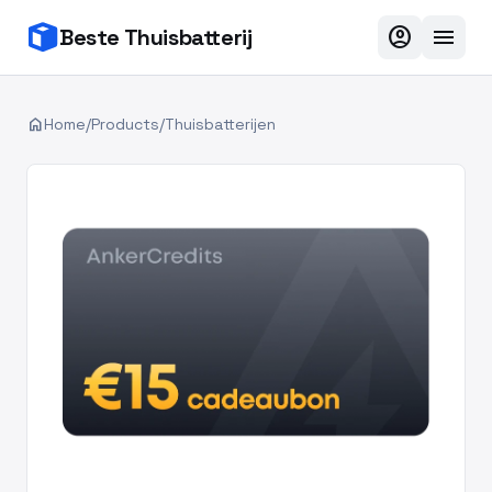
account_circle
menu
Beste Thuisbatterij
home
Home
/
Products
/
Thuisbatterijen