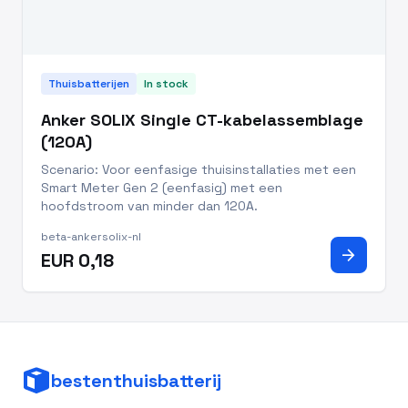
Thuisbatterijen
In stock
Anker SOLIX Single CT-kabelassemblage
(120A)
Scenario: Voor eenfasige thuisinstallaties met een
Smart Meter Gen 2 (eenfasig) met een
hoofdstroom van minder dan 120A.
beta-ankersolix-nl
arrow_forward
EUR 0,18
bestenthuisbatterij