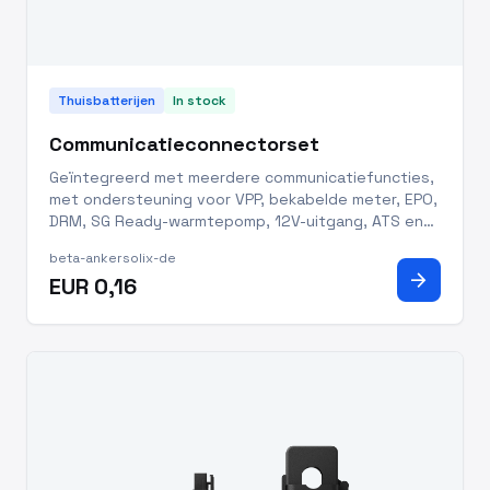
Thuisbatterijen
In stock
Communicatieconnectorset
Geïntegreerd met meerdere communicatiefuncties,
met ondersteuning voor VPP, bekabelde meter, EPO,
DRM, SG Ready-warmtepomp, 12V-uitgang, ATS en
off-grid parallelbedrijf. IP66-beschermingsklasse
beta-ankersolix-de
voor stof- en waterbestendigheid.
arrow_forward
EUR 0,16