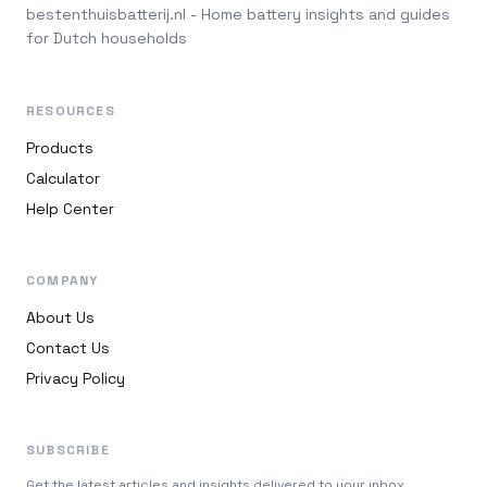
bestenthuisbatterij.nl - Home battery insights and guides
for Dutch households
RESOURCES
Products
Calculator
Help Center
COMPANY
About Us
Contact Us
Privacy Policy
SUBSCRIBE
Get the latest articles and insights delivered to your inbox