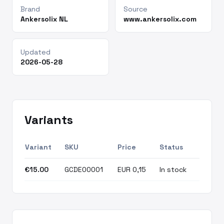
Brand
Source
Ankersolix NL
www.ankersolix.com
Updated
2026-05-28
Variants
Variant
SKU
Price
Status
€15.00
GCDE00001
EUR 0,15
In stock